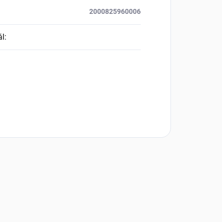
2000825960006
ál
: