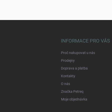
INFORMACE PRO VÁS
Proč nakupovat u nás
Prodejny
Doprava a platba
Kontakty
O nás
Značka Petreq
Moje objednávka