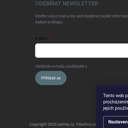
ODEBÍRAT NEWSLETTER
Vložte svůj e-mail a my vám budeme zasílat informa
našem e-shopu.
E-MAIL
Vložením e-mailu souhlasíte s
podmínkami ochrany o
Přihlásit se
Tento web p
procházením
jejich použí
Nastaven
Copyright 2026
petreq.cz
. Všechna práva vyhrazena.