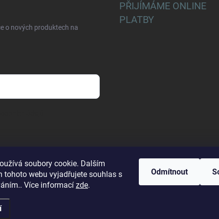
PŘIJÍMÁME ONLINE
PLATBY
ce o nových produktech na
sobních údajů
oužívá soubory cookie. Dalším
Odmítnout
S
 tohoto webu vyjadřujete souhlas s
váním.. Více informací
zde
.
í