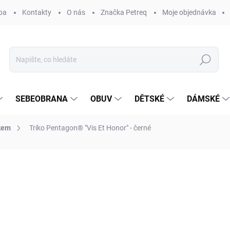
ba
Kontakty
O nás
Značka Petreq
Moje objednávka
Hledat
SEBEOBRANA
OBUV
DĚTSKÉ
DÁMSKÉ
skem
Triko Pentagon® "Vis Et Honor" - černé
ocení
ZNAČKA:
PENTAGON®
599 Kč
Měrná
ZVOLTE VARIANTU
cena: