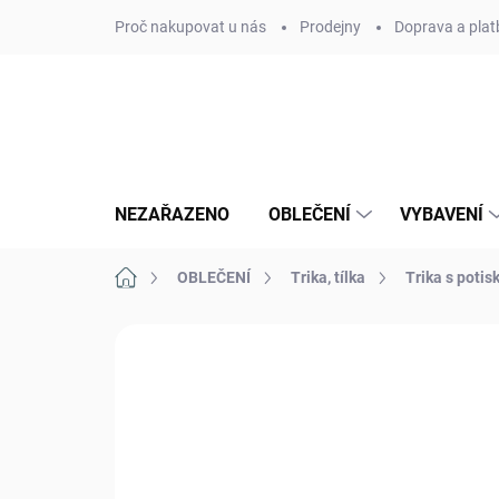
Přejít
Proč nakupovat u nás
Prodejny
Doprava a plat
na
obsah
NEZAŘAZENO
OBLEČENÍ
VYBAVENÍ
Domů
OBLEČENÍ
Trika, tílka
Trika s poti
Neohodnoceno
Podrobnosti hodn