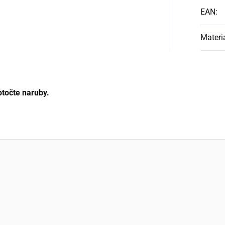
EAN
:
Materi
 otočte naruby.