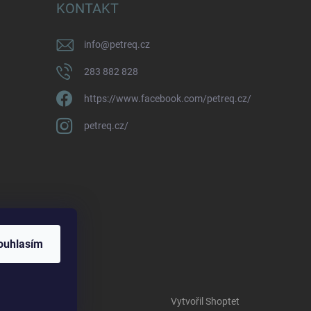
KONTAKT
info
@
petreq.cz
283 882 828
https://www.facebook.com/petreq.cz/
petreq.cz/
ouhlasím
Vytvořil Shoptet