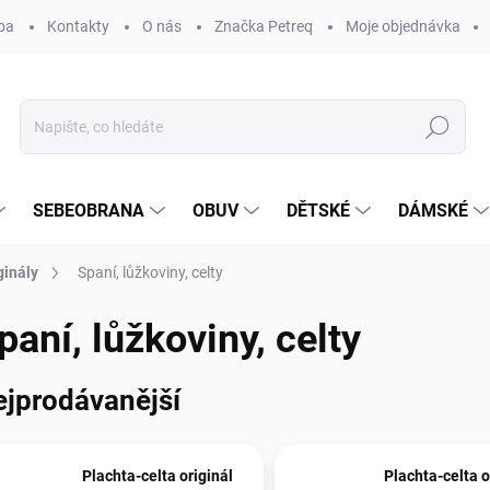
ba
Kontakty
O nás
Značka Petreq
Moje objednávka
Hledat
SEBEOBRANA
OBUV
DĚTSKÉ
DÁMSKÉ
ginály
Spaní, lůžkoviny, celty
paní, lůžkoviny, celty
ejprodávanější
Plachta-celta originál
Plachta-celta o