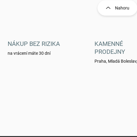
v
l
Nahoru
á
d
a
c
í
p
NÁKUP BEZ RIZIKA
KAMENNÉ
r
PRODEJNY
na vrácení máte 30 dní
v
k
Praha, Mladá Boleslav,
y
v
ý
p
i
s
u