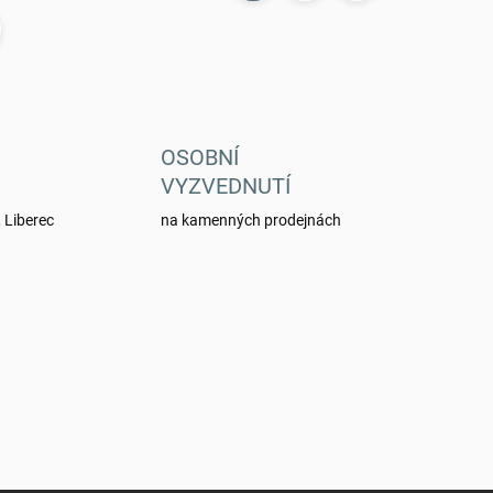
t
r
á
n
k
OSOBNÍ
o
VYZVEDNUTÍ
v
 Liberec
na kamenných prodejnách
á
n
í