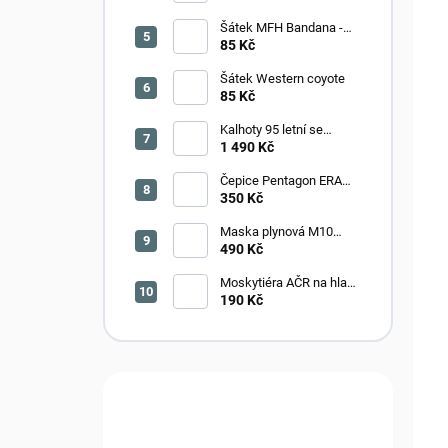
Šátek MFH Bandana -
černo-zelený
85 Kč
Šátek Western coyote
85 Kč
Kalhoty 95 letní se
zeleným potiskem -R
1 490 Kč
BPQ
Čepice Pentagon ERA
CAP INSTRUCTOR ZERO
350 Kč
- černá
Maska plynová M10
ČSLA s filtry a brašnou -
490 Kč
DEKORACE! - nepoužité
Moskytiéra AČR na hlavu
- oliv
190 Kč
Máte otázku?