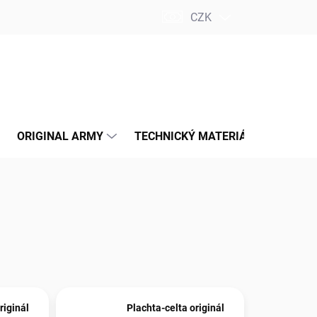
CZK
PRÁZDNÝ KOŠÍK
NÁKUPNÍ
KOŠÍK
ORIGINAL ARMY
TECHNICKÝ MATERIÁL
INSPI
riginál
Plachta-celta originál