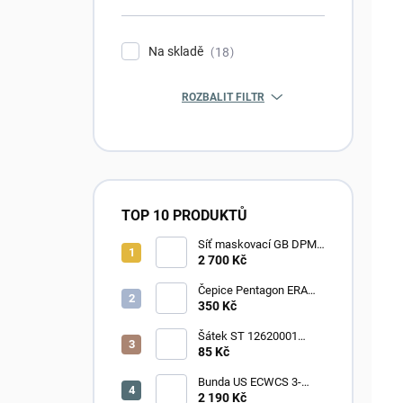
Na skladě
18
ROZBALIT FILTR
TOP 10 PRODUKTŮ
Síť maskovací GB DPM
6*3m
2 700 Kč
Čepice Pentagon ERA
CAP INSTRUCTOR ZERO
350 Kč
- wolf grey
Šátek ST 12620001
BANDANA Western oliv
85 Kč
Bunda US ECWCS 3-
desert - použité
2 190 Kč