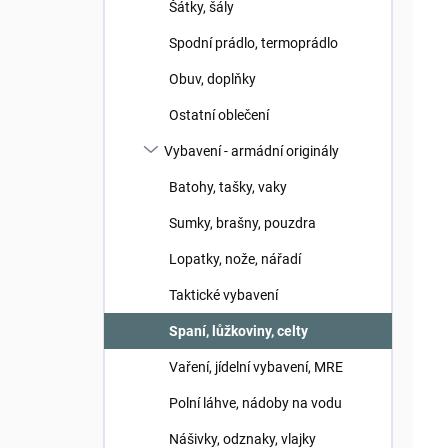
ů
u
Šátky, šály
k
Spodní prádlo, termoprádlo
t
ů
Obuv, doplňky
Ostatní oblečení
Vybavení - armádní originály
Batohy, tašky, vaky
Sumky, brašny, pouzdra
Lopatky, nože, nářadí
Taktické vybavení
Spaní, lůžkoviny, celty
Vaření, jídelní vybavení, MRE
Polní láhve, nádoby na vodu
V
Nášivky, odznaky, vlajky