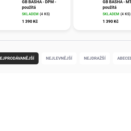
GB BASHA - DPM -
GB BASHA - MT
použitá
použitá
SKLADEM
(4 KS)
SKLADEM
(4 KS)
1 390 Kč
1 390 Kč
EJPRODÁVANĚJŠÍ
NEJLEVNĚJŠÍ
NEJDRAŽŠÍ
ABECE
1480025
14