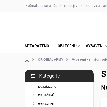
Přejít
Proč nakupovat u nás
Prodejny
Doprava a plat
na
obsah
NEZAŘAZENO
OBLEČENÍ
VYBAVENÍ
Domů
ORIGINAL ARMY
Vybavení - armádní ori
P
S
Kategorie
o
Přeskočit
s
kategorie
N
t
Nezařazeno
r
OBLEČENÍ
a
n
VYBAVENÍ