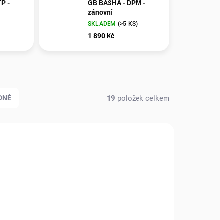
P -
GB BASHA - DPM -
zánovní
SKLADEM
(>5 KS)
1 890 Kč
19
položek celkem
DNĚ
VÝPRODEJ
80024
1480026