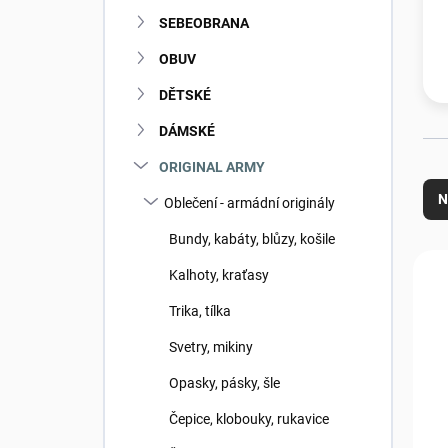
n
SEBEOBRANA
í
p
OBUV
a
n
DĚTSKÉ
e
DÁMSKÉ
l
Ř
ORIGINAL ARMY
a
N
Oblečení - armádní originály
z
e
Bundy, kabáty, blůzy, košile
n
V
Kalhoty, kraťasy
í
ý
p
p
Trika, tílka
r
i
o
s
Svetry, mikiny
d
p
Opasky, pásky, šle
u
r
k
o
Čepice, klobouky, rukavice
t
d