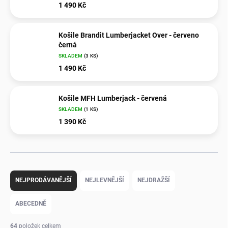
1 490 Kč
Košile Brandit Lumberjacket Over - červeno
černá
SKLADEM
(3 KS)
1 490 Kč
Košile MFH Lumberjack - červená
SKLADEM
(1 KS)
1 390 Kč
Ř
a
NEJPRODÁVANĚJŠÍ
NEJLEVNĚJŠÍ
NEJDRAŽŠÍ
z
e
ABECEDNĚ
n
í
64
položek celkem