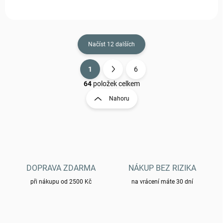
Načíst 12 dalších
1
6
O
S
v
t
64
položek celkem
l
r
Nahoru
á
á
d
n
a
k
c
o
í
p
v
r
á
v
DOPRAVA ZDARMA
NÁKUP BEZ RIZIKA
n
k
í
při nákupu od 2500 Kč
na vrácení máte 30 dní
y
v
ý
p