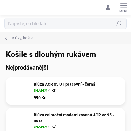
Přejít
na
obsah
Hledat
Blůzy, košile
Košile s dlouhým rukávem
Nejprodávanější
Blůza AČR 05 UT pracovní - černá
SKLADEM
(1 KS)
990 Kč
Blůza celoroční modernizovaná AČR vz.95 -
nová
SKLADEM
(1 KS)