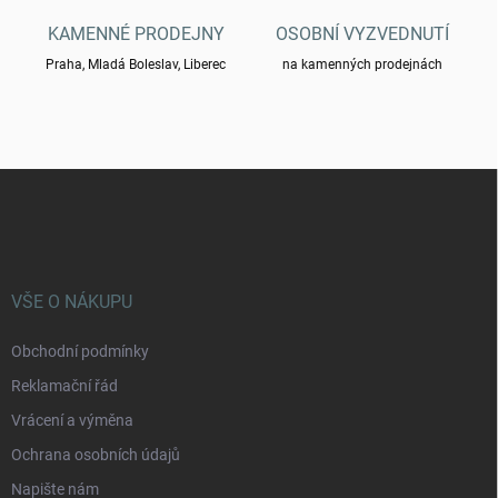
i
s
KAMENNÉ PRODEJNY
OSOBNÍ VYZVEDNUTÍ
u
Praha, Mladá Boleslav, Liberec
na kamenných prodejnách
Z
á
p
a
t
í
VŠE O NÁKUPU
Obchodní podmínky
Reklamační řád
Vrácení a výměna
Ochrana osobních údajů
Napište nám