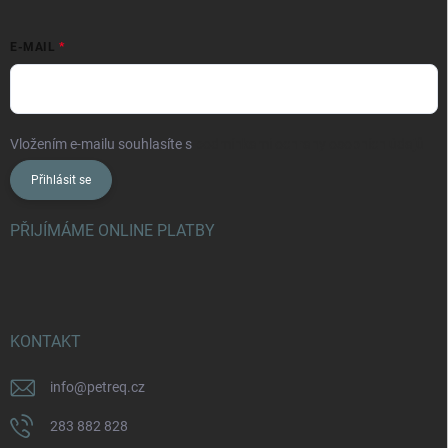
E-MAIL
Vložením e-mailu souhlasíte s
podmínkami ochrany osobních údajů
Přihlásit se
PŘIJÍMÁME ONLINE PLATBY
KONTAKT
info
@
petreq.cz
283 882 828