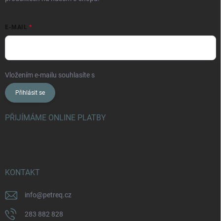
E-MAIL
Vložením e-mailu souhlasíte s
podmínkami ochrany osobních údajů
Přihlásit se
PŘIJÍMÁME ONLINE PLATBY
KONTAKT
info
@
petreq.cz
283 882 828