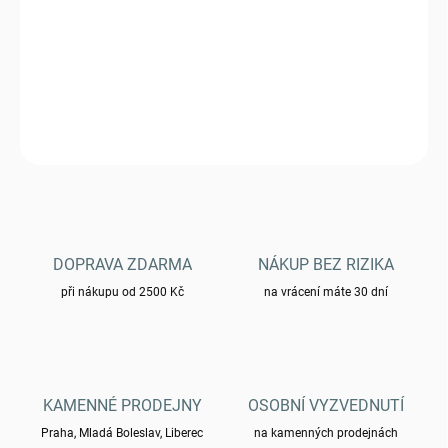
Triko PENATGON® AGERON Spartan Helmet - Terra Brown
DETAILNÍ INFORMACE
ZEPTAT SE
HLÍDAT
DOPRAVA ZDARMA
NÁKUP BEZ RIZIKA
při nákupu od 2500 Kč
na vrácení máte 30 dní
KAMENNÉ PRODEJNY
OSOBNÍ VYZVEDNUTÍ
Praha, Mladá Boleslav, Liberec
na kamenných prodejnách