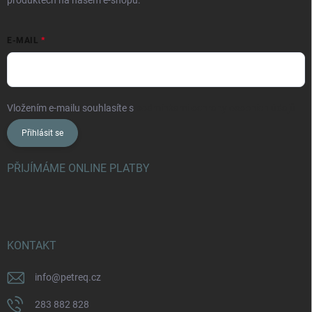
produktech na našem e-shopu.
E-MAIL
Vložením e-mailu souhlasíte s
podmínkami ochrany osobních údajů
Přihlásit se
PŘIJÍMÁME ONLINE PLATBY
KONTAKT
info
@
petreq.cz
283 882 828