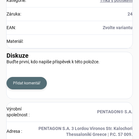
Kategorie
:
Trika s potiskem
Záruka
:
24
EAN
:
Zvolte variantu
Materiál
:
Diskuze
Buďte první, kdo napíše příspěvek k této položce.
Přidat komentář
Výrobní
PENTAGON® S.A.
společnost
:
PENTAGON S.A. 3 Lordou Vironos Str. Kalochori
Adresa
:
Thessaloniki Greece | P.C. 57 009.