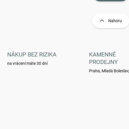
O
v
l
Nahoru
á
d
a
c
í
p
NÁKUP BEZ RIZIKA
KAMENNÉ
r
PRODEJNY
na vrácení máte 30 dní
v
k
Praha, Mladá Boleslav,
y
v
ý
p
i
s
u