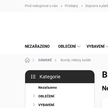
Přejít
Proč nakupovat u nás
Prodejny
Doprava a plat
na
obsah
NEZAŘAZENO
OBLEČENÍ
VYBAVENÍ
Domů
DÁMSKÉ
Bundy, mikiny, košile
P
B
Kategorie
o
Přeskočit
s
kategorie
N
t
Nezařazeno
r
OBLEČENÍ
a
n
VYBAVENÍ