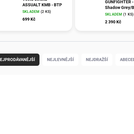
GUNFIGHTER -
ASSUALT KMB - BTP
Shadow Grey/B
SKLADEM
(2 KS)
SKLADEM
(1 KS)
699 Kč
2 390 Kč
EJPRODÁVANĚJŠÍ
NEJLEVNĚJŠÍ
NEJDRAŽŠÍ
ABECE
7770104
1780067_00