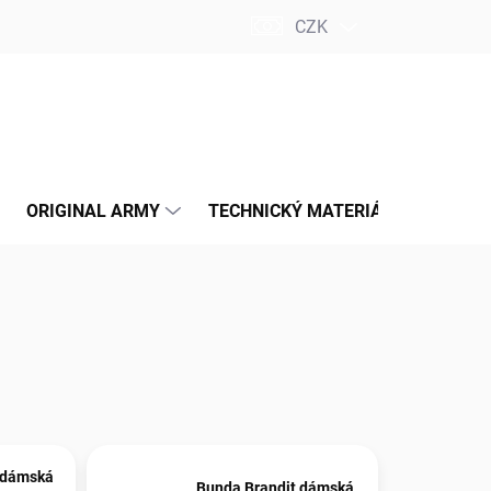
CZK
PRÁZDNÝ KOŠÍK
NÁKUPNÍ
KOŠÍK
ORIGINAL ARMY
TECHNICKÝ MATERIÁL
INSPI
 dámská
Bunda Brandit dámská