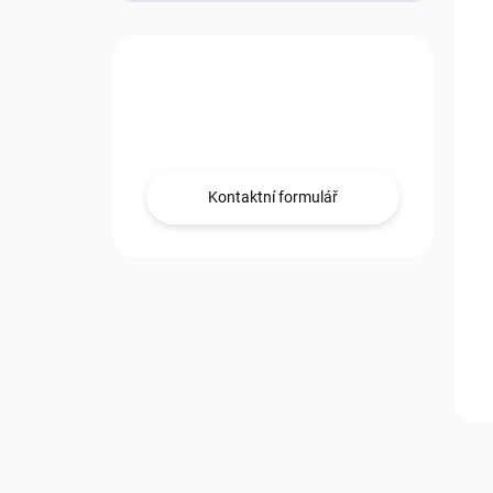
Máte otázku?
Obraťte se na nás.
Kontaktní formulář