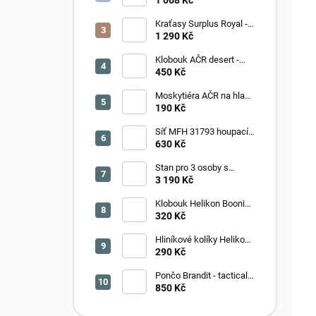
black camo
Kraťasy Surplus Royal -
royalsahara
1 290 Kč
Klobouk AČR desert -
nepoužité
450 Kč
Moskytiéra AČR na hlavu
- oliv
190 Kč
Síť MFH 31793 houpací
HAMAKA - plná
630 Kč
Stan pro 3 osoby s
úložným prostorem -
3 190 Kč
zelený
Klobouk Helikon Boonie -
OLIV
320 Kč
Hliníkové kolíky Helikon
tarp Stakes 4ks - zelené
290 Kč
Pončo Brandit - tactical
camo
850 Kč