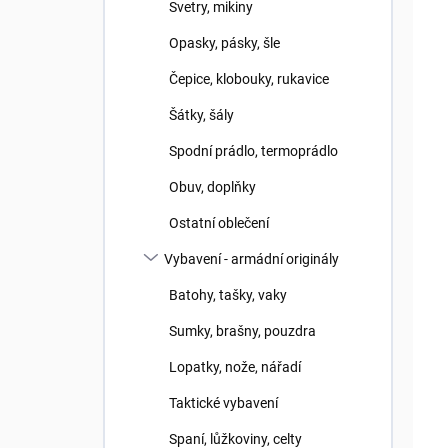
ů
u
Svetry, mikiny
k
Opasky, pásky, šle
t
ů
Čepice, klobouky, rukavice
Šátky, šály
Spodní prádlo, termoprádlo
Obuv, doplňky
Ostatní oblečení
Vybavení - armádní originály
Batohy, tašky, vaky
Sumky, brašny, pouzdra
Lopatky, nože, nářadí
Taktické vybavení
Spaní, lůžkoviny, celty