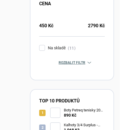
CENA
450
Kč
2790
Kč
Na skladě
11
ROZBALIT FILTR
TOP 10 PRODUKTŮ
Boty Petreq tenisky 2010
CS-k - modré
890 Kč
Kalhoty 3/4 Surplus -
ENGINEER VINTAGE -
1 068 Kč