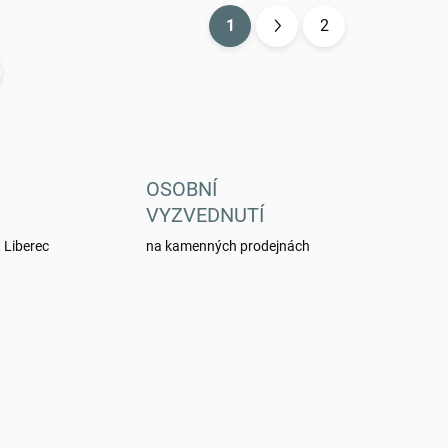
1
2
S
t
r
á
n
k
OSOBNÍ
o
VYZVEDNUTÍ
v
 Liberec
na kamenných prodejnách
á
n
í