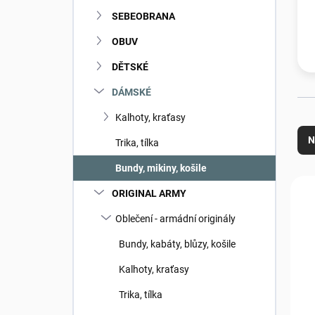
n
SEBEOBRANA
í
p
OBUV
a
n
DĚTSKÉ
e
DÁMSKÉ
l
Ř
Kalhoty, kraťasy
a
N
Trika, tílka
z
e
Bundy, mikiny, košile
n
V
ORIGINAL ARMY
í
ý
p
p
Oblečení - armádní originály
r
i
o
s
Bundy, kabáty, blůzy, košile
d
p
Kalhoty, kraťasy
u
r
k
o
Trika, tílka
t
d