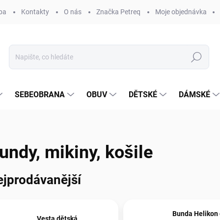
ba
Kontakty
O nás
Značka Petreq
Moje objednávka
Hledat
SEBEOBRANA
OBUV
DĚTSKÉ
DÁMSKÉ
undy, mikiny, košile
ejprodávanější
Bunda Helikon
Vesta dětská