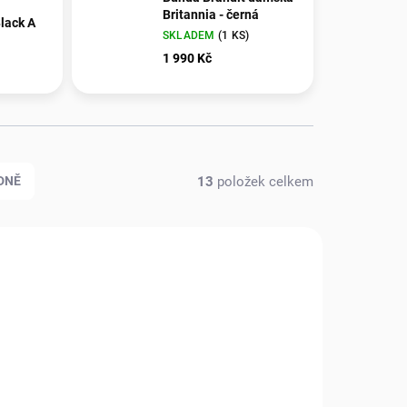
Britannia - černá
lack A
SKLADEM
(1 KS)
1 990 Kč
13
položek celkem
DNĚ
479_L
2080004_00006_S