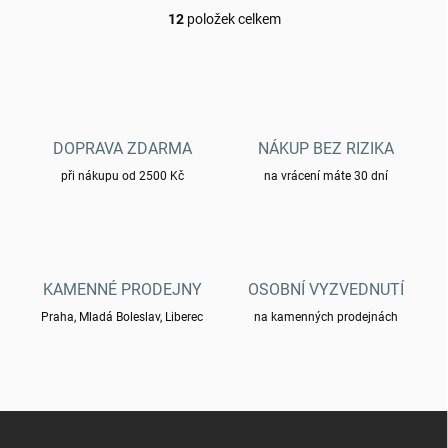
12
položek celkem
O
v
l
á
d
a
c
DOPRAVA ZDARMA
NÁKUP BEZ RIZIKA
í
při nákupu od 2500 Kč
p
na vrácení máte 30 dní
r
v
k
y
v
KAMENNÉ PRODEJNY
OSOBNÍ VYZVEDNUTÍ
ý
p
Praha, Mladá Boleslav, Liberec
na kamenných prodejnách
i
s
u
Z
á