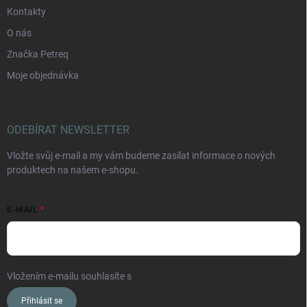
Kontakty
O nás
Značka Petreq
Moje objednávka
ODEBÍRAT NEWSLETTER
Vložte svůj e-mail a my vám budeme zasílat informace o nových
produktech na našem e-shopu.
E-MAIL
Vložením e-mailu souhlasíte s
podmínkami ochrany osobních údajů
Přihlásit se