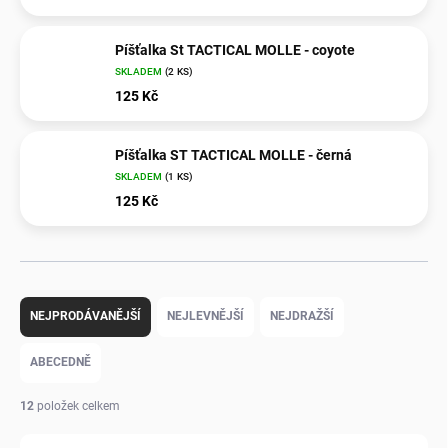
Píšťalka St TACTICAL MOLLE - coyote
SKLADEM
(2 KS)
125 Kč
Píšťalka ST TACTICAL MOLLE - černá
SKLADEM
(1 KS)
125 Kč
Ř
a
NEJPRODÁVANĚJŠÍ
NEJLEVNĚJŠÍ
NEJDRAŽŠÍ
z
e
ABECEDNĚ
n
í
12
položek celkem
p
r