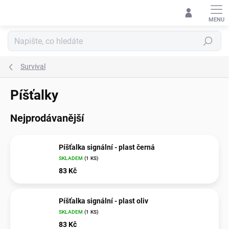
Přejít
na
obsah
Hledat
Survival
Píšťalky
Nejprodávanější
Píšťalka signální - plast černá
SKLADEM
(1 KS)
83 Kč
Píšťalka signální - plast oliv
SKLADEM
(1 KS)
83 Kč