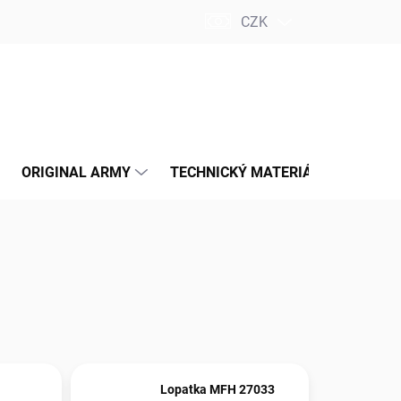
CZK
PRÁZDNÝ KOŠÍK
NÁKUPNÍ
KOŠÍK
ORIGINAL ARMY
TECHNICKÝ MATERIÁL
INSPI
Lopatka MFH 27033