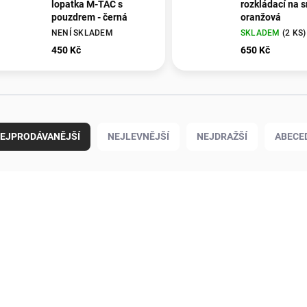
lopatka M-TAC s
rozkládací na s
pouzdrem - černá
oranžová
NENÍ SKLADEM
SKLADEM
(2 KS)
450 Kč
650 Kč
EJPRODÁVANĚJŠÍ
NEJLEVNĚJŠÍ
NEJDRAŽŠÍ
ABECE
7770066
10