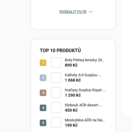
ROZBALIT FILTR
TOP 10 PRODUKTŮ
Boty Petreq tenisky 2010
CS-k - modré
890 Kč
Kalhoty 3/4 Surplus -
ENGINEER VINTAGE -
1 068 Kč
black camo
Kraťasy Surplus Royal -
royalsahara
1 290 Kč
Klobouk AČR desert -
nepoužité
450 Kč
Moskytiéra AČR na hlavu
- oliv
190 Kč