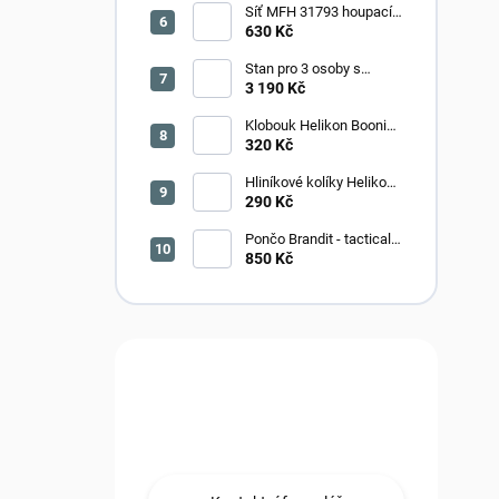
Síť MFH 31793 houpací
HAMAKA - plná
630 Kč
Stan pro 3 osoby s
úložným prostorem -
3 190 Kč
zelený
Klobouk Helikon Boonie -
OLIV
320 Kč
Hliníkové kolíky Helikon
tarp Stakes 4ks - zelené
290 Kč
Pončo Brandit - tactical
camo
850 Kč
Máte otázku?
Obraťte se na nás.