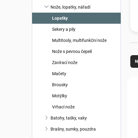
n
Nože, lopatky, nářadí
í
p
Lopatky
a
n
Sekery a pily
e
Multitooly, multifunkční nože
l
Ř
Nože s pevnou čepelí
a
N
Zavírací nože
z
e
Mačety
n
V
Brousky
í
ý
p
p
Motýlky
r
i
o
s
Vrhací nože
d
p
Batohy, tašky, vaky
u
r
k
o
Brašny, sumky, pouzdra
t
d