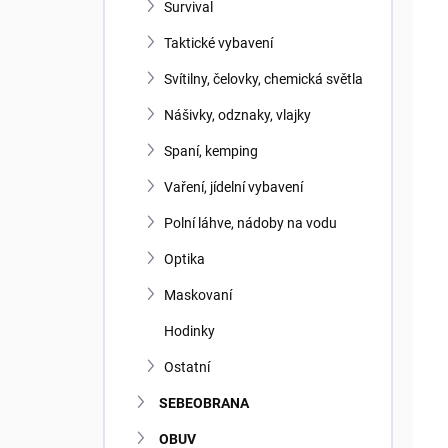
ů
u
Survival
k
Taktické vybavení
t
ů
Svítilny, čelovky, chemická světla
Nášivky, odznaky, vlajky
Spaní, kemping
Vaření, jídelní vybavení
Polní láhve, nádoby na vodu
Optika
Maskovaní
Hodinky
Ostatní
SEBEOBRANA
OBUV