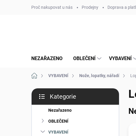
Přejít
Proč nakupovat u nás
Prodejny
Doprava a plat
na
obsah
NEZAŘAZENO
OBLEČENÍ
VYBAVENÍ
Domů
VYBAVENÍ
Nože, lopatky, nářadí
Lo
P
L
Kategorie
o
Přeskočit
s
kategorie
N
t
Nezařazeno
r
OBLEČENÍ
a
n
VYBAVENÍ