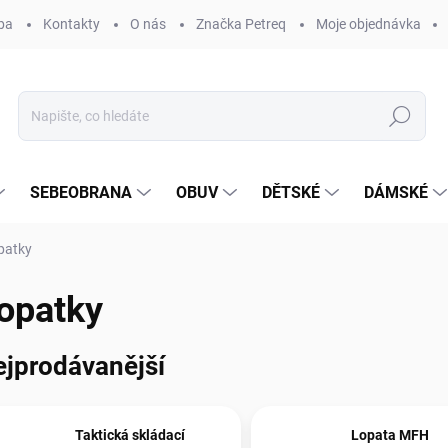
ba
Kontakty
O nás
Značka Petreq
Moje objednávka
Hledat
SEBEOBRANA
OBUV
DĚTSKÉ
DÁMSKÉ
patky
opatky
ejprodávanější
Taktická skládací
Lopata MFH