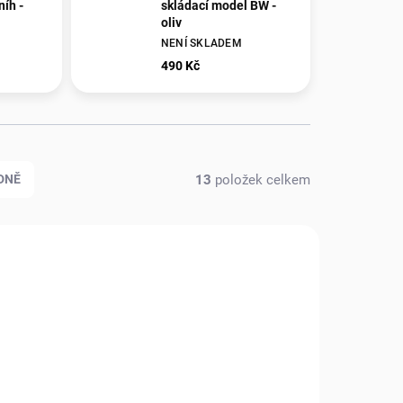
níh -
skládací model BW -
oliv
NENÍ SKLADEM
490 Kč
13
položek celkem
DNĚ
07490
1007499