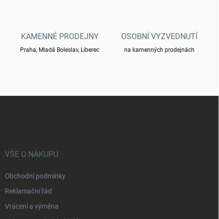
ý
p
i
s
KAMENNÉ PRODEJNY
OSOBNÍ VYZVEDNUTÍ
u
Praha, Mladá Boleslav, Liberec
na kamenných prodejnách
Z
á
p
a
t
í
VŠE O NÁKUPU
Obchodní podmínky
Reklamační řád
Vrácení a výměna