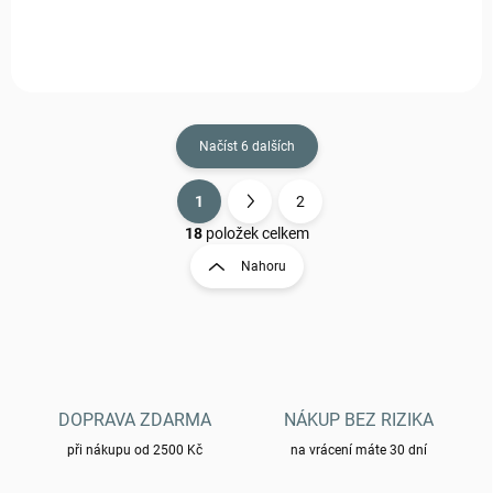
Načíst 6 dalších
1
2
O
S
v
t
18
položek celkem
l
r
Nahoru
á
á
d
n
a
k
c
o
í
p
v
r
á
v
DOPRAVA ZDARMA
NÁKUP BEZ RIZIKA
n
k
í
při nákupu od 2500 Kč
na vrácení máte 30 dní
y
v