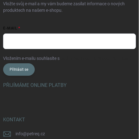
Vložte svůj e-mail a my vám budeme zasílat informace o nových
produktech na našem e-shopu.
E-MAIL
Vložením e-mailu souhlasíte s
podmínkami ochrany osobních údajů
Přihlásit se
PŘIJÍMÁME ONLINE PLATBY
KONTAKT
info
@
petreq.cz