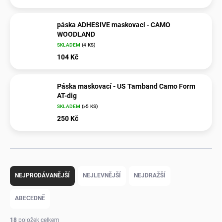
páska ADHESIVE maskovací - CAMO
WOODLAND
SKLADEM
(4 KS)
104 Kč
Páska maskovací - US Tarnband Camo Form
AT-dig
SKLADEM
(>5 KS)
250 Kč
Ř
a
NEJPRODÁVANĚJŠÍ
NEJLEVNĚJŠÍ
NEJDRAŽŠÍ
z
e
ABECEDNĚ
n
í
18
položek celkem