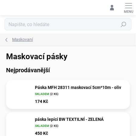
Přejít
na
obsah
Hledat
Maskovaní
Maskovací pásky
Nejprodávanější
Páska MFH 28311 maskovací 5cm*10m - oliv
SKLADEM
(2 KS)
174 Kč
páska lepící BW TEXTILNÍ - ZELENÁ
SKLADEM
(2 KS)
450 Kč