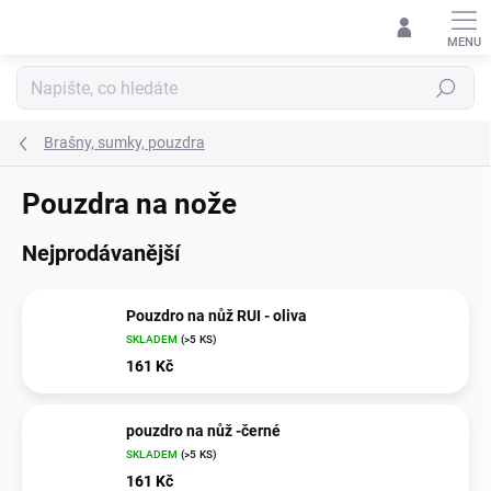
Přejít
na
obsah
Hledat
Brašny, sumky, pouzdra
Pouzdra na nože
Nejprodávanější
Pouzdro na nůž RUI - oliva
SKLADEM
(>5 KS)
161 Kč
pouzdro na nůž -černé
SKLADEM
(>5 KS)
161 Kč