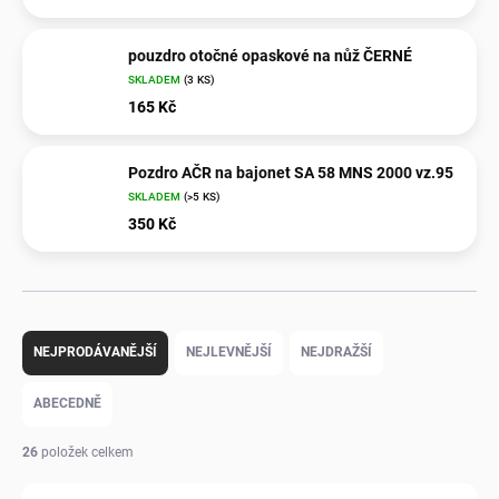
pouzdro otočné opaskové na nůž ČERNÉ
SKLADEM
(3 KS)
165 Kč
Pozdro AČR na bajonet SA 58 MNS 2000 vz.95
SKLADEM
(>5 KS)
350 Kč
Ř
a
NEJPRODÁVANĚJŠÍ
NEJLEVNĚJŠÍ
NEJDRAŽŠÍ
z
e
ABECEDNĚ
n
í
26
položek celkem
p
r