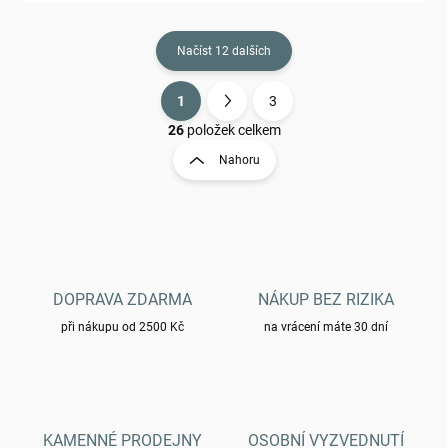
Načíst 12 dalších
1
3
O
S
v
t
26
položek celkem
l
r
Nahoru
á
á
d
n
a
k
c
o
í
p
v
r
á
v
DOPRAVA ZDARMA
NÁKUP BEZ RIZIKA
n
k
í
při nákupu od 2500 Kč
na vrácení máte 30 dní
y
v
ý
p
i
s
KAMENNÉ PRODEJNY
OSOBNÍ VYZVEDNUTÍ