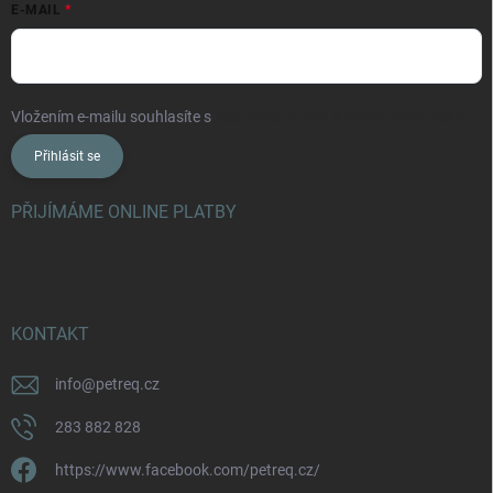
E-MAIL
Vložením e-mailu souhlasíte s
podmínkami ochrany osobních údajů
Přihlásit se
PŘIJÍMÁME ONLINE PLATBY
KONTAKT
info
@
petreq.cz
283 882 828
https://www.facebook.com/petreq.cz/