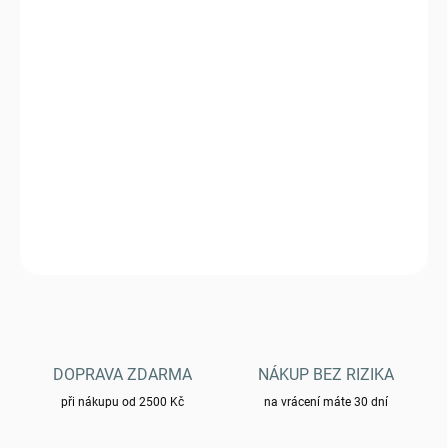
VARIANTA
MŮŽEME DORUČIT DO:
ZVOLTE VARIANTU
−
+
Přidat do košíku
Triko YAKUZA PREMIUM s potiskem 3912
DETAILNÍ INFORMACE
ZEPTAT SE
HLÍDAT
DOPRAVA ZDARMA
NÁKUP BEZ RIZIKA
při nákupu od 2500 Kč
na vrácení máte 30 dní