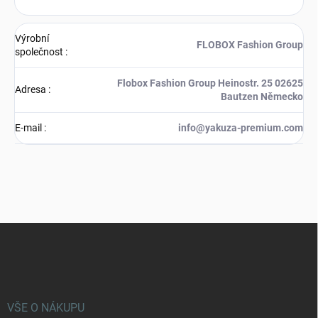
Výrobní
FLOBOX Fashion Group
společnost
:
Flobox Fashion Group Heinostr. 25 02625
Adresa
:
Bautzen Německo
E-mail
:
info@yakuza-premium.com
Z
á
p
a
t
í
VŠE O NÁKUPU