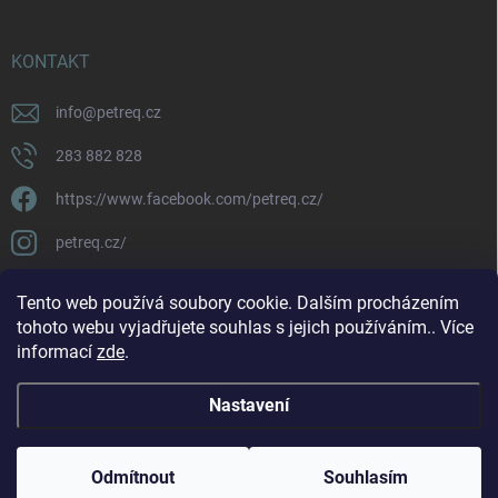
KONTAKT
info
@
petreq.cz
283 882 828
https://www.facebook.com/petreq.cz/
petreq.cz/
Tento web používá soubory cookie. Dalším procházením
tohoto webu vyjadřujete souhlas s jejich používáním.. Více
informací
zde
.
Nastavení
Copyright 2026
petreq.cz
. Všechna práva vyhrazena.
Odmítnout
Souhlasím