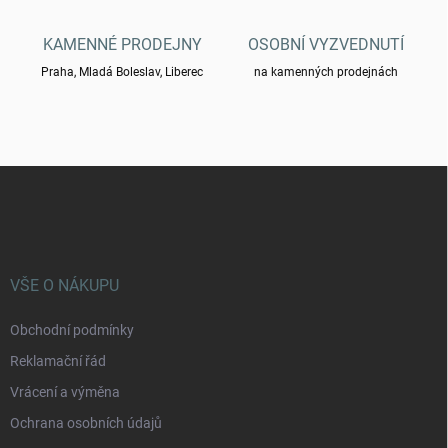
i
s
KAMENNÉ PRODEJNY
OSOBNÍ VYZVEDNUTÍ
u
Praha, Mladá Boleslav, Liberec
na kamenných prodejnách
Z
á
p
a
t
í
VŠE O NÁKUPU
Obchodní podmínky
Reklamační řád
Vrácení a výměna
Ochrana osobních údajů