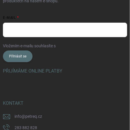
produktech na našem e-shopu.
E-MAIL
Vložením e-mailu souhlasíte s
podmínkami ochrany osobních údajů
Přihlásit se
PŘIJÍMÁME ONLINE PLATBY
KONTAKT
info
@
petreq.cz
283 882 828