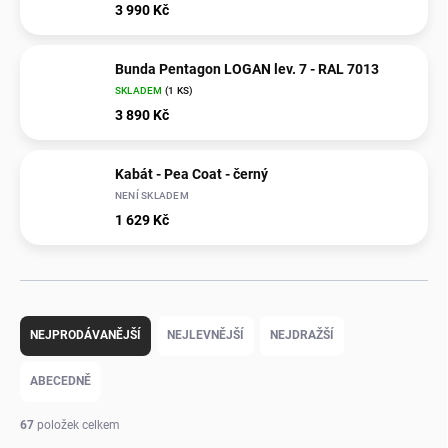
3 990 Kč
Bunda Pentagon LOGAN lev. 7 - RAL 7013
SKLADEM
(1 KS)
3 890 Kč
Kabát - Pea Coat - černý
NENÍ SKLADEM
1 629 Kč
Ř
a
NEJPRODÁVANĚJŠÍ
NEJLEVNĚJŠÍ
NEJDRAŽŠÍ
z
e
ABECEDNĚ
n
í
67
položek celkem
p