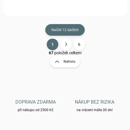
Načíst 12 dalších
1
6
O
S
v
t
67
položek celkem
l
r
Nahoru
á
á
d
n
a
k
c
o
í
p
v
r
á
v
DOPRAVA ZDARMA
NÁKUP BEZ RIZIKA
n
k
í
při nákupu od 2500 Kč
na vrácení máte 30 dní
y
v
ý
p