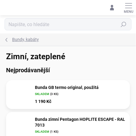
Přejít
na
obsah
Hledat
Bundy, kabáty
Zimní, zateplené
Nejprodávanější
Bunda GB termo original, použitá
SKLADEM
(3 KS)
1 190 Kč
Bunda zimní Pentagon HOPLITE ESCAPE - RAL
7013
SKLADEM
(1 KS)