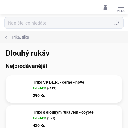
Přejít
na
obsah
Hledat
Trika, tílka
Dlouhý rukáv
Nejprodávanější
Triko VP DL.R. - černé - nové
SKLADEM
(>5 KS)
290 Kč
Triko s dlouhým rukávem - coyote
SKLADEM
(1 KS)
430 Kč