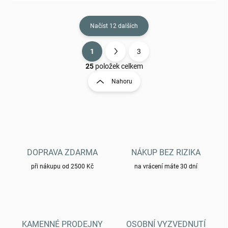
Načíst 12 dalších
1
3
O
S
v
t
25
položek celkem
l
r
Nahoru
á
á
d
n
a
k
c
o
í
p
v
r
á
v
DOPRAVA ZDARMA
NÁKUP BEZ RIZIKA
n
k
í
při nákupu od 2500 Kč
na vrácení máte 30 dní
y
v
ý
p
i
s
KAMENNÉ PRODEJNY
OSOBNÍ VYZVEDNUTÍ