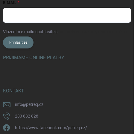
E-MAIL
Vložením e-mailu souhlasíte s
podmínkami ochrany osobních údajů
Přihlásit se
PŘIJÍMÁME ONLINE PLATBY
KONTAKT
info
@
petreq.cz
283 882 828
https://www.facebook.com/petreq.cz/