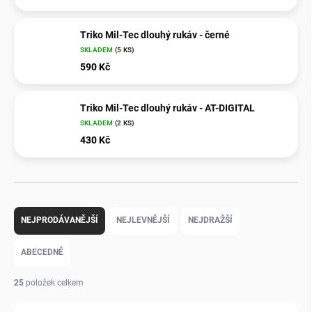
Triko Mil-Tec dlouhý rukáv - černé
SKLADEM
(5 KS)
590 Kč
Triko Mil-Tec dlouhý rukáv - AT-DIGITAL
SKLADEM
(2 KS)
430 Kč
Ř
a
NEJPRODÁVANĚJŠÍ
NEJLEVNĚJŠÍ
NEJDRAŽŠÍ
z
e
ABECEDNĚ
n
í
25
položek celkem
p
r