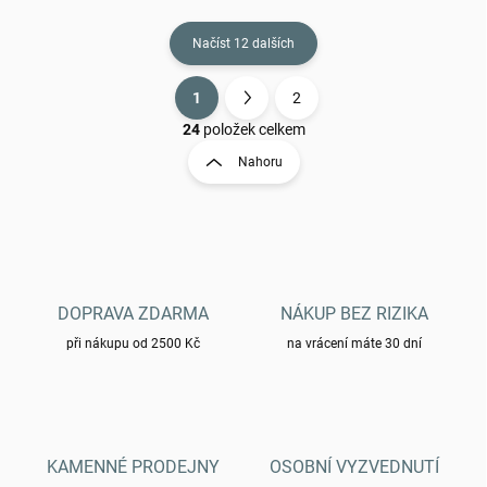
Načíst 12 dalších
1
2
O
S
v
t
24
položek celkem
l
r
Nahoru
á
á
d
n
a
k
c
o
í
p
v
r
á
v
DOPRAVA ZDARMA
NÁKUP BEZ RIZIKA
n
k
í
při nákupu od 2500 Kč
na vrácení máte 30 dní
y
v
ý
p
i
s
KAMENNÉ PRODEJNY
OSOBNÍ VYZVEDNUTÍ
u