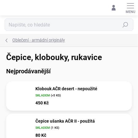
Přejít
na
obsah
Hledat
Oblečení - armádní originály
Čepice, klobouky, rukavice
Nejprodávanější
Klobouk AČR desert - nepoužité
SKLADEM
(>5 KS)
450 Kč
Čepice ušanka AČR II - použitá
SKLADEM
(1 KS)
80 Kč