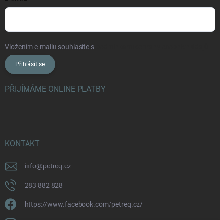
Vložením e-mailu souhlasíte s
podmínkami ochrany osobních údajů
Přihlásit se
PŘIJÍMÁME ONLINE PLATBY
KONTAKT
info
@
petreq.cz
283 882 828
https://www.facebook.com/petreq.cz/