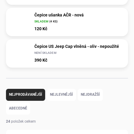
Čepice ušanka AČR - nová
SKLADEM
(4 KS)
120 Kč
Čepice US Jeep Cap vlněná - oliv - nepoužité
NENÍ SKLADEM
390 Kč
Ř
a
NEJPRODÁVANĚJŠÍ
NEJLEVNĚJŠÍ
NEJDRAŽŠÍ
z
e
ABECEDNĚ
n
í
24
položek celkem
p
r