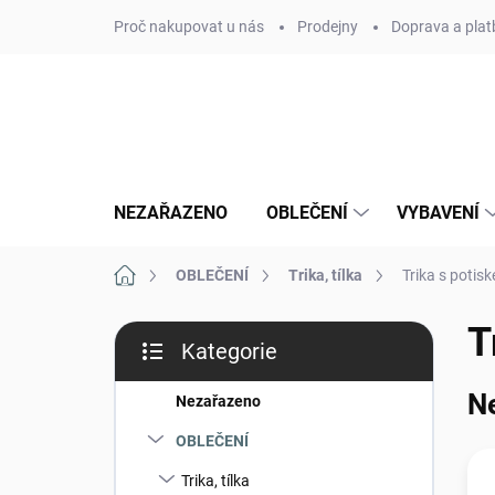
Přejít
Proč nakupovat u nás
Prodejny
Doprava a plat
na
obsah
NEZAŘAZENO
OBLEČENÍ
VYBAVENÍ
Domů
OBLEČENÍ
Trika, tílka
Trika s potis
P
T
Kategorie
o
Přeskočit
s
kategorie
N
t
Nezařazeno
r
OBLEČENÍ
a
n
Trika, tílka