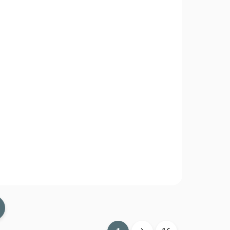
es
Triko Alpha Industries
Basic - Dark Petrol
480 Kč
ail
Detail
c -
Triko Alpha Industries Basic -
Dark Petrol 100501-353