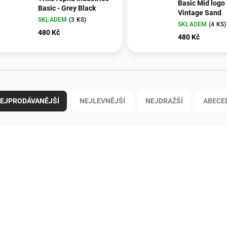
Basic Mid logo 
Basic - Grey Black
Vintage Sand
SKLADEM
(3 KS)
SKLADEM
(4 KS)
480 Kč
480 Kč
EJPRODÁVANĚJŠÍ
NEJLEVNĚJŠÍ
NEJDRAŽŠÍ
ABECE
OVINKA
NOVINKA
7770143_00531_M
7770141_00