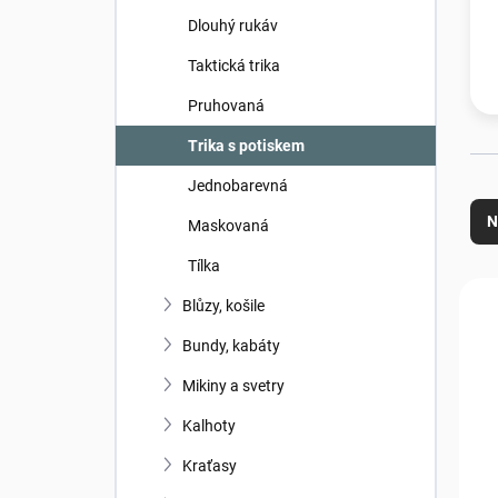
n
Dlouhý rukáv
í
p
Taktická trika
a
n
Pruhovaná
e
Trika s potiskem
l
Ř
Jednobarevná
a
N
Maskovaná
z
e
Tílka
n
V
Blůzy, košile
í
ý
N
p
p
Bundy, kabáty
r
i
o
s
Mikiny a svetry
d
p
Kalhoty
u
r
k
o
Kraťasy
t
d