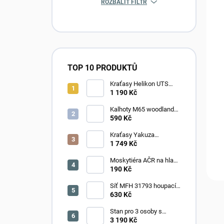
ROZBALIT FILTR
TOP 10 PRODUKTŮ
Kraťasy Helikon UTS
Stretch 8,5" - Taiga
1 190 Kč
Green
Kalhoty M65 woodland
IMP - nepoužité
590 Kč
Kraťasy Yakuza
Premium Selection 3655
1 749 Kč
- černé
Moskytiéra AČR na hlavu
- oliv
190 Kč
Síť MFH 31793 houpací
HAMAKA - plná
630 Kč
Stan pro 3 osoby s
úložným prostorem -
3 190 Kč