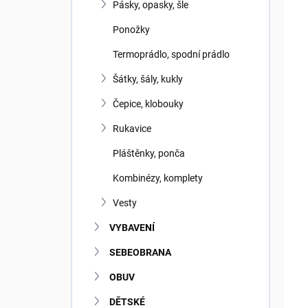
ů
u
Pásky, opasky, šle
k
Ponožky
t
ů
Termoprádlo, spodní prádlo
Šátky, šály, kukly
Čepice, klobouky
Rukavice
Pláštěnky, ponča
Kombinézy, komplety
Vesty
VYBAVENÍ
SEBEOBRANA
OBUV
N
DĚTSKÉ