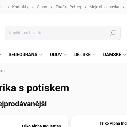
ba
Kontakty
O nás
Značka Petreq
Moje objednávka
Hledat
SEBEOBRANA
OBUV
DĚTSKÉ
DÁMSKÉ
kem
rika s potiskem
ejprodávanější
Triko Alpha Ind
Triko Alpha Industries