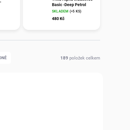
-
Basic -Deep Petrol
SKLADEM
(>5 KS)
480 Kč
189
položek celkem
DNĚ
NOVINKA
542_L
7770140_00544_L