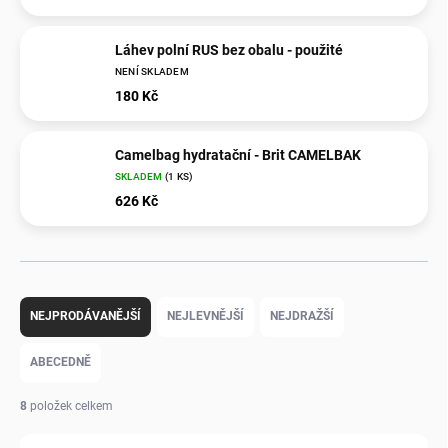
Láhev polní RUS bez obalu - použité
NENÍ SKLADEM
180 Kč
Camelbag hydratační - Brit CAMELBAK
SKLADEM
(1 KS)
626 Kč
Ř
a
NEJPRODÁVANĚJŠÍ
NEJLEVNĚJŠÍ
NEJDRAŽŠÍ
z
e
ABECEDNĚ
n
í
8
položek celkem
p
r