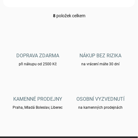
8
položek celkem
O
v
l
á
d
a
c
DOPRAVA ZDARMA
NÁKUP BEZ RIZIKA
í
při nákupu od 2500 Kč
p
na vrácení máte 30 dní
r
v
k
y
v
KAMENNÉ PRODEJNY
OSOBNÍ VYZVEDNUTÍ
ý
p
Praha, Mladá Boleslav, Liberec
na kamenných prodejnách
i
s
u