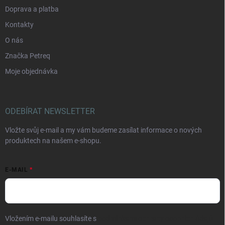
Doprava a platba
Kontakty
O nás
Značka Petreq
Moje objednávka
ODEBÍRAT NEWSLETTER
Vložte svůj e-mail a my vám budeme zasílat informace o nových
produktech na našem e-shopu.
E-MAIL
Vložením e-mailu souhlasíte s
podmínkami ochrany osobních údajů