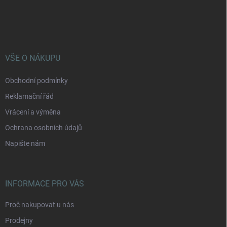
Z
á
p
a
t
í
VŠE O NÁKUPU
Obchodní podmínky
Reklamační řád
Vrácení a výměna
Ochrana osobních údajů
Napište nám
INFORMACE PRO VÁS
Proč nakupovat u nás
Prodejny