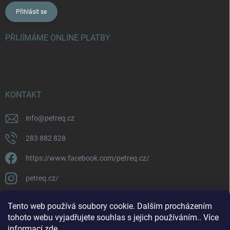
Přihlásit se
PŘIJÍMÁME ONLINE PLATBY
KONTAKT
info
@
petreq.cz
283 882 828
https://www.facebook.com/petreq.cz/
petreq.cz/
Tento web používá soubory cookie. Dalším procházením
tohoto webu vyjadřujete souhlas s jejich používáním.. Více
informací
zde
.