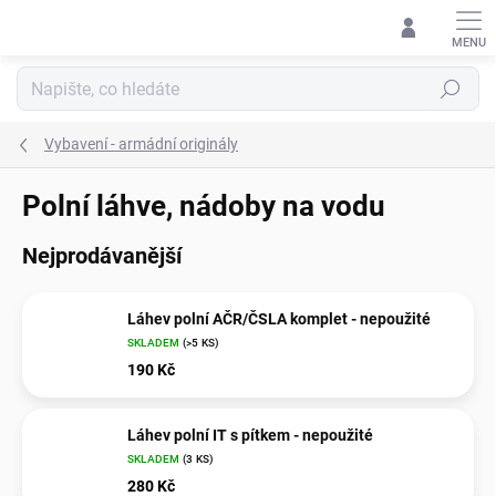
Přejít
na
obsah
Hledat
Vybavení - armádní originály
Polní láhve, nádoby na vodu
Nejprodávanější
Láhev polní AČR/ČSLA komplet - nepoužité
SKLADEM
(>5 KS)
190 Kč
Láhev polní IT s pítkem - nepoužité
SKLADEM
(3 KS)
280 Kč