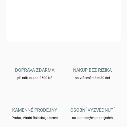
Armádní výložky SSSR
DETAILNÍ INFORMACE
ZEPTAT SE
HLÍDAT
DOPRAVA ZDARMA
NÁKUP BEZ RIZIKA
při nákupu od 2500 Kč
na vrácení máte 30 dní
KAMENNÉ PRODEJNY
OSOBNÍ VYZVEDNUTÍ
Praha, Mladá Boleslav, Liberec
na kamenných prodejnách