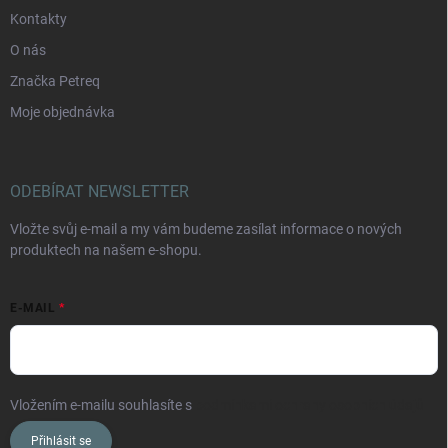
Kontakty
O nás
Značka Petreq
Moje objednávka
ODEBÍRAT NEWSLETTER
Vložte svůj e-mail a my vám budeme zasílat informace o nových
produktech na našem e-shopu.
E-MAIL
Vložením e-mailu souhlasíte s
podmínkami ochrany osobních údajů
Přihlásit se