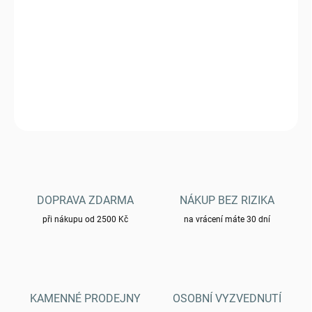
DORUČIT DO:
6.11.2026
Výložky SSSR
DETAILNÍ INFORMACE
ZEPTAT SE
HLÍDAT
DOPRAVA ZDARMA
NÁKUP BEZ RIZIKA
při nákupu od 2500 Kč
na vrácení máte 30 dní
KAMENNÉ PRODEJNY
OSOBNÍ VYZVEDNUTÍ