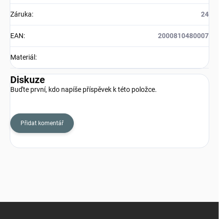
Záruka
:
24
EAN
:
2000810480007
Materiál
:
Diskuze
Buďte první, kdo napíše příspěvek k této položce.
Přidat komentář
Z
á