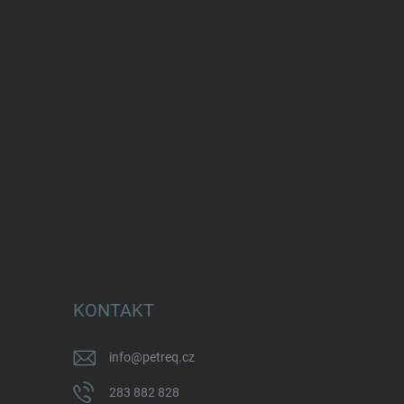
KONTAKT
info
@
petreq.cz
283 882 828