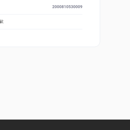
2000810530009
ál
: