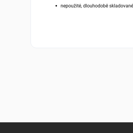
nepoužité, dlouhodobě skladovan
Z
á