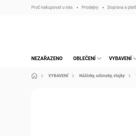
Přejít
Proč nakupovat u nás
Prodejny
Doprava a plat
na
obsah
NEZAŘAZENO
OBLEČENÍ
VYBAVENÍ
Domů
VYBAVENÍ
Nášivky, odznaky, vlajky
Neohodnoceno
Podrobnosti hodn