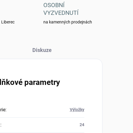
OSOBNÍ
VYZVEDNUTÍ
 Liberec
na kamenných prodejnách
Diskuze
lňkové parametry
rie
:
Výložky
a
:
24