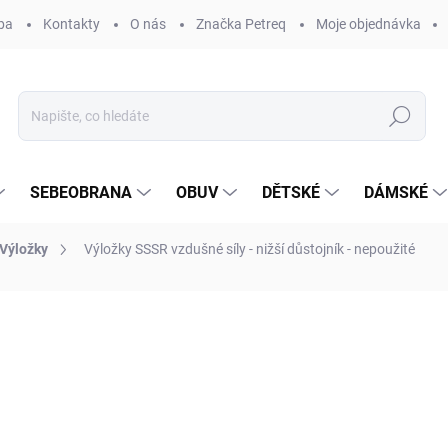
ba
Kontakty
O nás
Značka Petreq
Moje objednávka
Hledat
SEBEOBRANA
OBUV
DĚTSKÉ
DÁMSKÉ
Výložky
Výložky SSSR vzdušné síly - nižší důstojník - nepoužité
ocení
ZNAČKA:
ORIGINAL ARMY
190 Kč
Měrná
NENÍ SKLADEM
cena:
MŮŽEME DORUČIT DO:
4.11.2