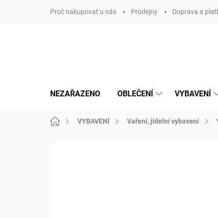
Přejít
Proč nakupovat u nás
Prodejny
Doprava a plat
na
obsah
NEZAŘAZENO
OBLEČENÍ
VYBAVENÍ
Domů
VYBAVENÍ
Vaření, jídelní vybavení
Neohodnoceno
Podrobnosti hodn