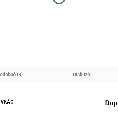
6 Kč
Do košíku
íky stanové 33716
odobné (8)
Diskuze
ŘÍVKÁČ
Dop