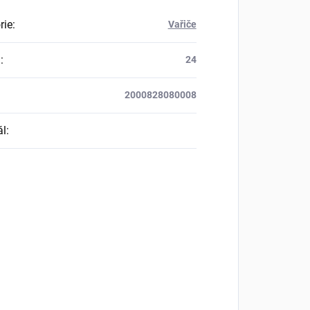
rie
:
Vařiče
a
:
24
2000828080008
ál
: