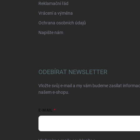
Reklamační řád
Vrácení a výměna
Ochrana osobních údajů
Napište nám
ODEBÍRAT NEWSLETTER
Vložte svůj e-mail a my vám budeme zasílat informa
našem e-shopu.
E-MAIL