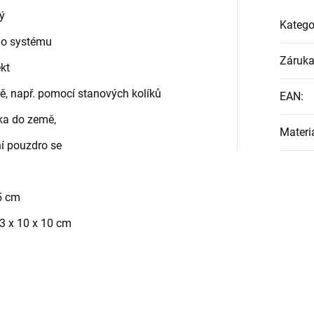
ý
Katego
o systému
Záruk
kt
ě, např. pomocí stanových kolíků
EAN
:
žka do země,
Materi
ní pouzdro se
,5 cm
3 x 10 x 10 cm