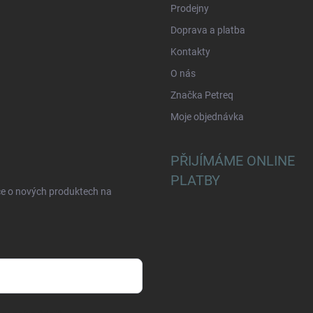
Prodejny
Doprava a platba
Kontakty
O nás
Značka Petreq
Moje objednávka
PŘIJÍMÁME ONLINE
PLATBY
ce o nových produktech na