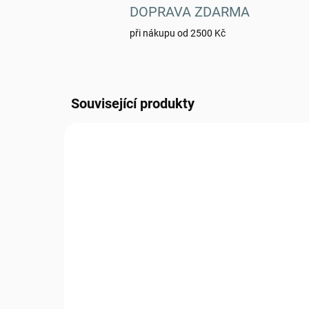
DOPRAVA ZDARMA
při nákupu od 2500 Kč
Související produkty
1003295_00218_BEZ
SKLADEM
(5 KS)
Ešus Helikon 3-dílný -
kol