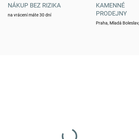
NÁKUP BEZ RIZIKA
KAMENNÉ
PRODEJNY
na vrácení máte 30 dní
Praha, Mladá Boleslav,
5004611
SKLADEM
(1 KS)
íky stanové