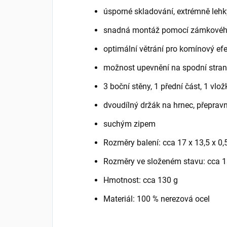
úsporné skladování, extrémně lehk
snadná montáž pomocí zámkovéh
optimální větrání pro komínový efe
možnost upevnění na spodní stran
3 boční stěny, 1 přední část, 1 vlo
dvoudílný držák na hrnec, přeprav
suchým zipem
Rozměry balení: cca 17 x 13,5 x 0
Rozměry ve složeném stavu: cca 1
Hmotnost: cca 130 g
Materiál: 100 % nerezová ocel