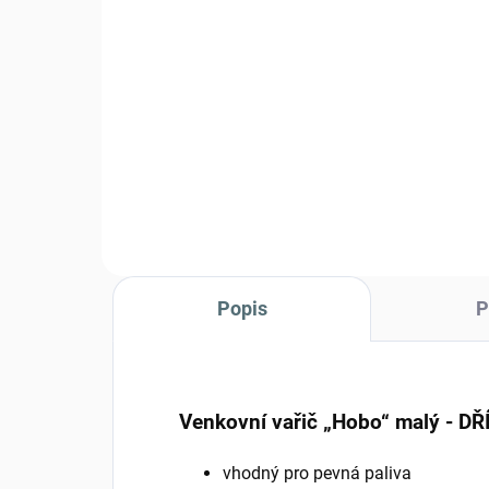
nerez
14
550 Kč
Detail
Kol
Ešus Helikon 3-dílný - nerez
Popis
P
Venkovní vařič „Hobo“ malý - D
vhodný pro pevná paliva