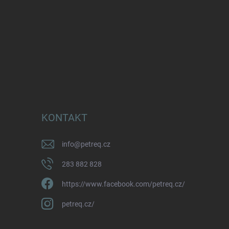
KONTAKT
info
@
petreq.cz
283 882 828
https://www.facebook.com/petreq.cz/
petreq.cz/