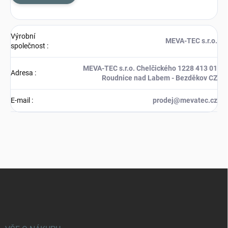
Výrobní
MEVA-TEC s.r.o.
společnost
:
MEVA-TEC s.r.o. Chelčického 1228 413 01
Adresa
:
Roudnice nad Labem - Bezděkov CZ
E-mail
:
prodej@mevatec.cz
Z
á
p
a
t