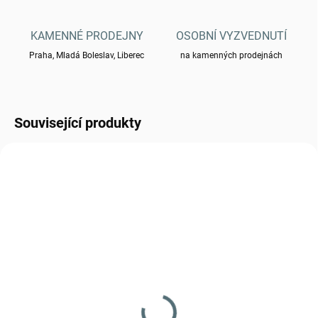
KAMENNÉ PRODEJNY
OSOBNÍ VYZVEDNUTÍ
Praha, Mladá Boleslav, Liberec
na kamenných prodejnách
Související produkty
1570014
1570008
SKLADEM
SKLADEM
(>5 KS)
(4 KS)
Stojánek na plynovou
Plynový vařič Meva
kartuši MEVA
SPARK