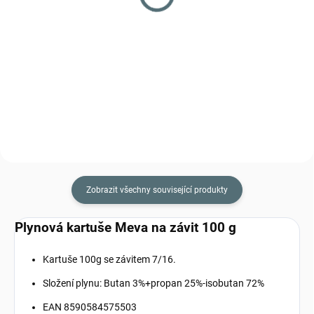
169 Kč
530 Kč
Do košíku
Do košíku
Stojánek na plynovou kartuši
Plynový vařič Meva SPARK
MEVA
Zobrazit všechny související produkty
Plynová kartuše Meva na závit 100 g
Kartuše 100g se závitem 7/16.
Složení plynu: Butan 3%+propan 25%-isobutan 72%
EAN 8590584575503