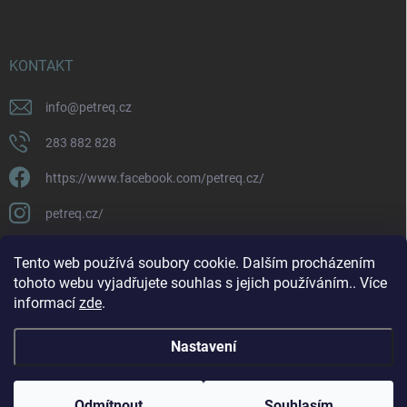
KONTAKT
info
@
petreq.cz
283 882 828
https://www.facebook.com/petreq.cz/
petreq.cz/
Tento web používá soubory cookie. Dalším procházením
tohoto webu vyjadřujete souhlas s jejich používáním.. Více
informací
zde
.
Nastavení
Copyright 2026
petreq.cz
. Všechna práva vyhrazena.
Odmítnout
Souhlasím