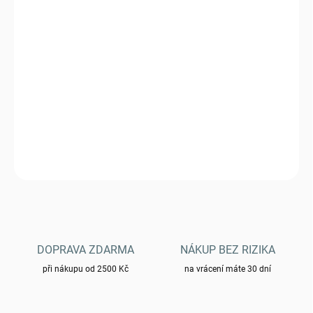
DORUČIT DO:
11.8.2026
−
+
Přidat do košíku
Plynová kartuše Meva na závit 100 g
DETAILNÍ INFORMACE
ZEPTAT SE
HLÍDAT
DOPRAVA ZDARMA
NÁKUP BEZ RIZIKA
při nákupu od 2500 Kč
na vrácení máte 30 dní