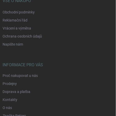
í
VŠE O NÁKUPU
Obchodní podmínky
Reklamační řád
Vrácení a výměna
Ochrana osobních údajů
Napište nám
INFORMACE PRO VÁS
Proč nakupovat u nás
Prodejny
Doprava a platba
Kontakty
O nás
Značka Petreq