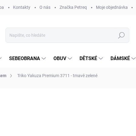
ba
Kontakty
O nás
Značka Petreq
Moje objednávka
Hledat
SEBEOBRANA
OBUV
DĚTSKÉ
DÁMSKÉ
skem
Triko Yakuza Premium 3711 - tmavě zelené
ocení
ZNAČKA:
YAKUZA PREMIUM SELECTION®
830 Kč
Měrná
ZVOLTE VARIANTU
cena: