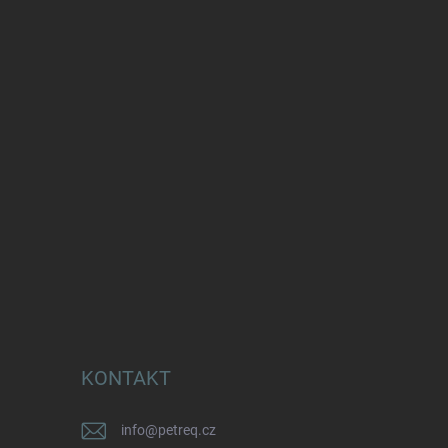
KONTAKT
info
@
petreq.cz