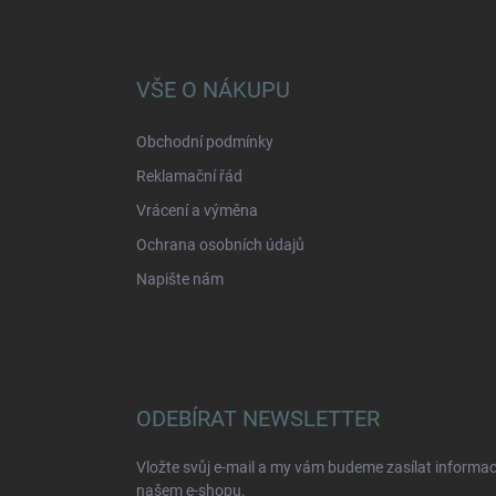
Z
á
p
a
VŠE O NÁKUPU
t
í
Obchodní podmínky
Reklamační řád
Vrácení a výměna
Ochrana osobních údajů
Napište nám
ODEBÍRAT NEWSLETTER
Vložte svůj e-mail a my vám budeme zasílat informa
našem e-shopu.