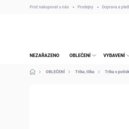
Přejít
Proč nakupovat u nás
Prodejny
Doprava a plat
na
obsah
NEZAŘAZENO
OBLEČENÍ
VYBAVENÍ
Domů
OBLEČENÍ
Trika, tílka
Trika s poti
Neohodnoceno
Podrobnosti hodn