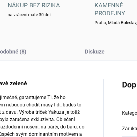
NÁKUP BEZ RIZIKA
KAMENNÉ
PRODEJNY
na vrácení máte 30 dní
Praha, Mladá Boleslav,
odobné (8)
Diskuze
avě zelené
Dop
jimečné, garantujeme Ti, že ho
ěm nebudou chodit masy lidí, budeš to
 z davu. Výroba triček Yakuza je totiž
Katego
la zaručena exkluzivita. Oblečení
ždodenní nošení, na párty, do baru, do
Záruk
idí úspěch svým dominantním motivem a