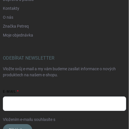
Kontakty
O nás
Značka Petreq
Moje objednávka
ODEBÍRAT NEWSLETTER
Vložte svůj e-mail a my vám budeme zasílat informace o nových
produktech na našem e-shopu.
E-MAIL
Vložením e-mailu souhlasíte s
podmínkami ochrany osobních údajů