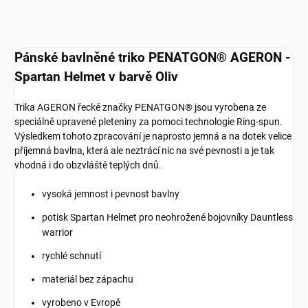
Pánské bavlněné triko PENATGON® AGERON -
Spartan Helmet v barvě Oliv
Trika AGERON řecké značky PENATGON® jsou vyrobena ze
speciálně upravené pleteniny za pomoci technologie Ring-spun.
Výsledkem tohoto zpracování je naprosto jemná a na dotek velice
příjemná bavlna, která ale neztrácí nic na své pevnosti a je tak
vhodná i do obzvláště teplých dnů.
vysoká jemnost i pevnost bavlny
potisk Spartan Helmet pro neohrožené bojovníky Dauntless
warrior
rychlé schnutí
materiál bez zápachu
vyrobeno v Evropě