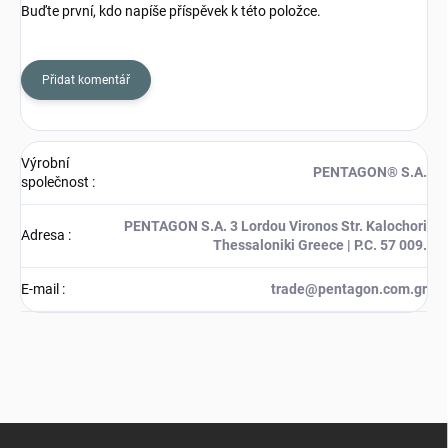
Buďte první, kdo napíše příspěvek k této položce.
Přidat komentář
Výrobní
PENTAGON® S.A.
společnost
:
PENTAGON S.A. 3 Lordou Vironos Str. Kalochori
Adresa
:
Thessaloniki Greece | P.C. 57 009.
E-mail
:
trade@pentagon.com.gr
Z