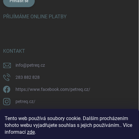
Přihlásit se
PŘIJÍMÁME ONLINE PLATBY
KONTAKT
info
@
petreq.cz
283 882 828
https://www.facebook.com/petreq.cz/
petreq.cz/
Tento web používá soubory cookie. Dalším procházením
tohoto webu vyjadřujete souhlas s jejich používáním.. Více
informací
zde
.