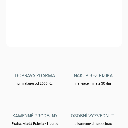
Triko Pentagon® Ageron SPARTAN HELMET - olive
DETAILNÍ INFORMACE
ZEPTAT SE
HLÍDAT
DOPRAVA ZDARMA
NÁKUP BEZ RIZIKA
při nákupu od 2500 Kč
na vrácení máte 30 dní
KAMENNÉ PRODEJNY
OSOBNÍ VYZVEDNUTÍ
Praha, Mladá Boleslav, Liberec
na kamenných prodejnách