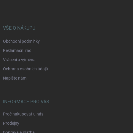
á
p
a
t
í
VŠE O NÁKUPU
Obchodní podmínky
Reklamační řád
Vrácení a výměna
Ochrana osobních údajů
Napište nám
INFORMACE PRO VÁS
Proč nakupovat u nás
Prodejny
Doprava a platba