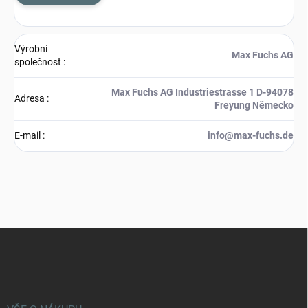
Výrobní
Max Fuchs AG
společnost
:
Max Fuchs AG Industriestrasse 1 D-94078
Adresa
:
Freyung Německo
E-mail
:
info@max-fuchs.de
Z
á
p
a
t