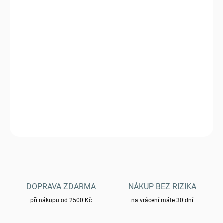
VARIANTA
MŮŽEME DORUČIT DO:
ZVOLTE VARIANTU
−
+
Přidat do košíku
Triko MFH US klasik - Vegetato woodland
DETAILNÍ INFORMACE
ZEPTAT SE
HLÍDAT
DOPRAVA ZDARMA
NÁKUP BEZ RIZIKA
při nákupu od 2500 Kč
na vrácení máte 30 dní