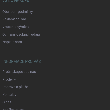
í
VŠE O NÁKUPU
Obchodní podmínky
Reklamační řád
Vrácení a výměna
Ochrana osobních údajů
Napište nám
INFORMACE PRO VÁS
Proč nakupovat u nás
Prodejny
Doprava a platba
Kontakty
O nás
Značka Petreq