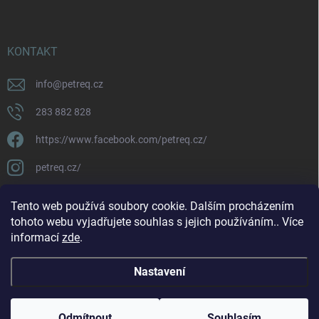
KONTAKT
info
@
petreq.cz
283 882 828
https://www.facebook.com/petreq.cz/
petreq.cz/
Tento web používá soubory cookie. Dalším procházením
tohoto webu vyjadřujete souhlas s jejich používáním.. Více
informací
zde
.
Nastavení
Copyright 2026
petreq.cz
. Všechna práva vyhrazena.
Odmítnout
Souhlasím