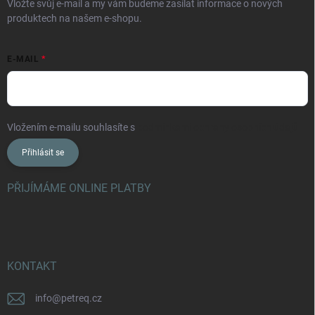
Vložte svůj e-mail a my vám budeme zasílat informace o nových
produktech na našem e-shopu.
E-MAIL
Vložením e-mailu souhlasíte s
podmínkami ochrany osobních údajů
Přihlásit se
PŘIJÍMÁME ONLINE PLATBY
KONTAKT
info
@
petreq.cz