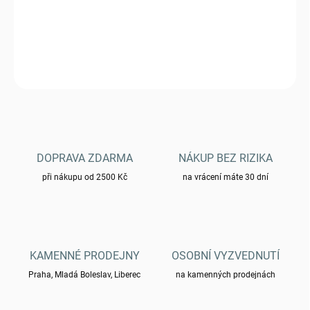
triko bavlna - UCP
DETAILNÍ INFORMACE
ZEPTAT SE
HLÍDAT
DOPRAVA ZDARMA
NÁKUP BEZ RIZIKA
při nákupu od 2500 Kč
na vrácení máte 30 dní
KAMENNÉ PRODEJNY
OSOBNÍ VYZVEDNUTÍ
Praha, Mladá Boleslav, Liberec
na kamenných prodejnách