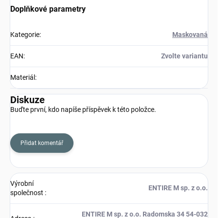
Doplňkové parametry
Kategorie
:
Maskovaná
EAN
:
Zvolte variantu
Materiál
:
Diskuze
Buďte první, kdo napíše příspěvek k této položce.
Přidat komentář
Výrobní
ENTIRE M sp. z o.o.
společnost
:
ENTIRE M sp. z o.o. Radomska 34 54-032