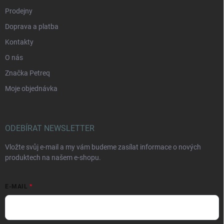
Prodejny
Doprava a platba
Kontakty
O nás
Značka Petreq
Moje objednávka
ODEBÍRAT NEWSLETTER
Vložte svůj e-mail a my vám budeme zasílat informace o nových
produktech na našem e-shopu.
E-MAIL