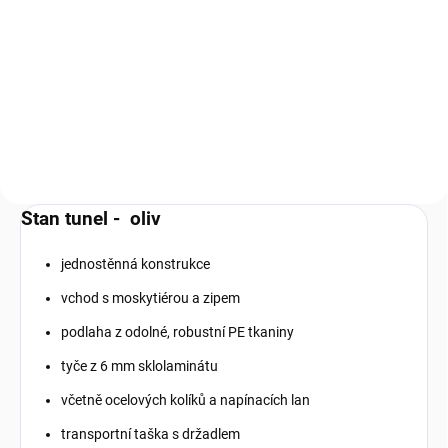
Do košíku
Šňůry ke stanu Tac Maven - černé
D19031
Stan tunel - oliv
jednostěnná konstrukce
vchod s moskytiérou a zipem
podlaha z odolné, robustní PE tkaniny
tyče z 6 mm sklolaminátu
včetně ocelových kolíků a napínacích lan
transportní taška s držadlem