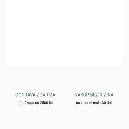
11.8.2026
−
+
Přidat do košíku
Stan MFH tunel 1 OS - oliv 32153B
DETAILNÍ INFORMACE
ZEPTAT SE
HLÍDAT
DOPRAVA ZDARMA
NÁKUP BEZ RIZIKA
při nákupu od 2500 Kč
na vrácení máte 30 dní