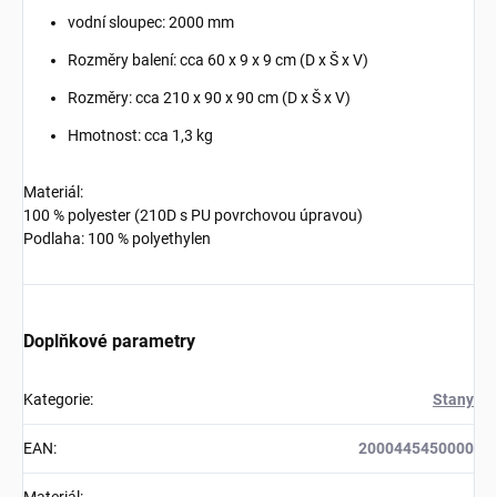
vodní sloupec: 2000 mm
Rozměry balení: cca 60 x 9 x 9 cm (D x Š x V)
Rozměry: cca 210 x 90 x 90 cm (D x Š x V)
Hmotnost: cca 1,3 kg
Materiál:
100 % polyester (210D s PU povrchovou úpravou)
Podlaha: 100 % polyethylen
Doplňkové parametry
Kategorie
:
Stany
EAN
:
2000445450000
Materiál
: