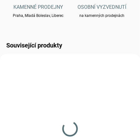
KAMENNÉ PRODEJNY
OSOBNÍ VYZVEDNUTÍ
Praha, Mladá Boleslav, Liberec
na kamenných prodejnách
Související produkty
0760279
SKLADEM
(4 KS)
Šňůry ke stanu Tac
Maven - černé
180 Kč