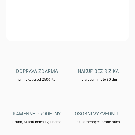
Stan "iglu" pro tři osoby - OLIV 14215001
DETAILNÍ INFORMACE
ZEPTAT SE
HLÍDAT
DOPRAVA ZDARMA
NÁKUP BEZ RIZIKA
při nákupu od 2500 Kč
na vrácení máte 30 dní
KAMENNÉ PRODEJNY
OSOBNÍ VYZVEDNUTÍ
Praha, Mladá Boleslav, Liberec
na kamenných prodejnách