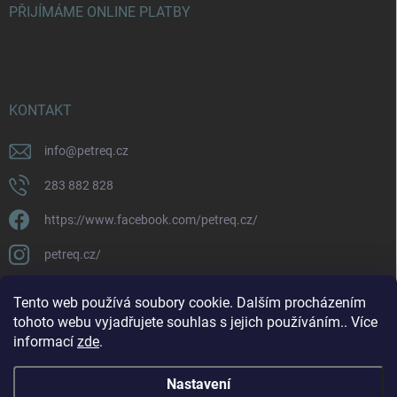
PŘIJÍMÁME ONLINE PLATBY
KONTAKT
info
@
petreq.cz
283 882 828
https://www.facebook.com/petreq.cz/
petreq.cz/
Tento web používá soubory cookie. Dalším procházením
tohoto webu vyjadřujete souhlas s jejich používáním.. Více
informací
zde
.
Nastavení