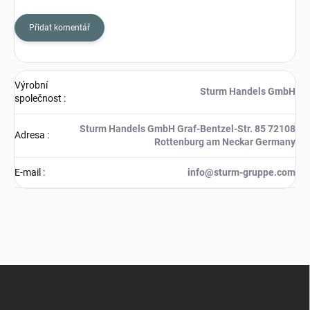
Přidat komentář
Výrobní
Sturm Handels GmbH
společnost
:
Sturm Handels GmbH Graf-Bentzel-Str. 85 72108
Adresa
:
Rottenburg am Neckar Germany
E-mail
:
info@sturm-gruppe.com
Z
á
p