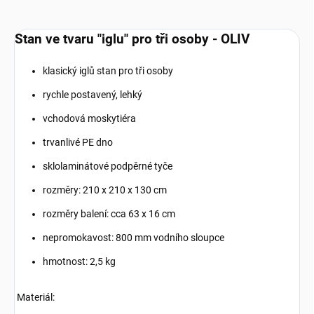
Stan ve tvaru "iglu" pro tři osoby - OLIV
klasický iglů stan pro tři osoby
rychle postavený, lehký
vchodová moskytiéra
trvanlivé PE dno
sklolaminátové podpěrné tyče
rozměry: 210 x 210 x 130 cm
rozměry balení: cca 63 x 16 cm
nepromokavost: 800 mm vodního sloupce
hmotnost: 2,5 kg
Materiál: