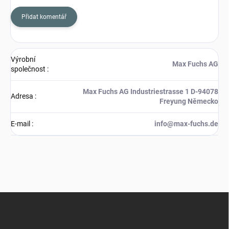
Přidat komentář
Výrobní
Max Fuchs AG
společnost
:
Max Fuchs AG Industriestrasse 1 D-94078
Adresa
:
Freyung Německo
E-mail
:
info@max-fuchs.de
Z
á
p