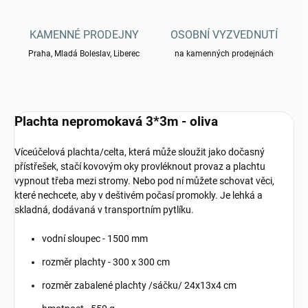
KAMENNÉ PRODEJNY
OSOBNÍ VYZVEDNUTÍ
Praha, Mladá Boleslav, Liberec
na kamenných prodejnách
Plachta nepromokavá 3*3m - oliva
Víceúčelová plachta/celta, která může sloužit jako dočasný
přístřešek, stačí kovovým oky provléknout provaz a plachtu
vypnout třeba mezi stromy. Nebo pod ní můžete schovat věci,
které nechcete, aby v deštivém počasí promokly. Je lehká a
skladná, dodávaná v transportním pytlíku.
vodní sloupec - 1500 mm
rozměr plachty - 300 x 300 cm
rozměr zabalené plachty /sáčku/ 24x13x4 cm