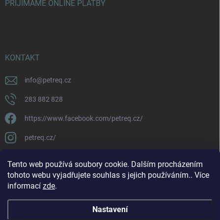
PŘIJÍMÁME ONLINE PLATBY
KONTAKT
info
@
petreq.cz
283 882 828
https://www.facebook.com/petreq.cz/
petreq.cz/
Tento web používá soubory cookie. Dalším procházením
tohoto webu vyjadřujete souhlas s jejich používáním.. Více
informací
zde
.
Nastavení