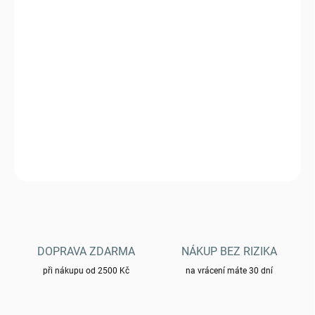
DORUČIT DO:
11.8.2026
−
+
Přidat do košíku
Plachta nepromokavá MFH 32423B 3x3m- oliv
DETAILNÍ INFORMACE
ZEPTAT SE
HLÍDAT
DOPRAVA ZDARMA
NÁKUP BEZ RIZIKA
při nákupu od 2500 Kč
na vrácení máte 30 dní