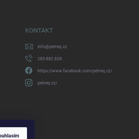
KONTAKT
info
@
petreq.cz
283 882 828
https://www.facebook.com/petreq.cz/
petreq.cz/
ouhlasím