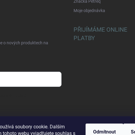
Značka Petreq
Moje objednávka
PŘIJÍMÁME ONLINE
PLATBY
ce o nových produktech na
sobních údajů
oužívá soubory cookie. Dalším
Odmítnout
S
 tohoto webu vyjadřujete souhlas s