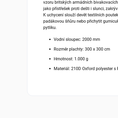
vzoru britských armádních bivakovacíc
jako přístřešek proti dešti i slunci, zakrý
K uchycení slouží devět textilních poutek
padákovou šňůru nebo přichytit gumicu
pytlíku.
Vodní sloupec: 2000 mm
Rozměr plachty: 300 x 300 cm
Hmotnost: 1.000 g
Materiál: 210D Oxford polyester s