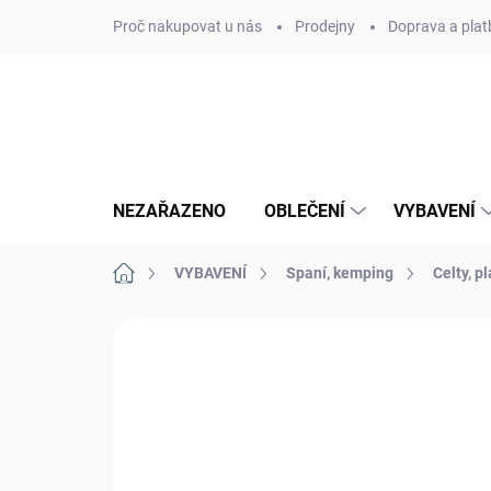
Přejít
Proč nakupovat u nás
Prodejny
Doprava a plat
na
obsah
NEZAŘAZENO
OBLEČENÍ
VYBAVENÍ
Domů
VYBAVENÍ
Spaní, kemping
Celty, p
Neohodnoceno
Podrobnosti hodn