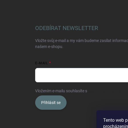
ODEBÍRAT NEWSLETTER
Vložte svůj e-mail a my vám budeme zasílat informa
našem e-shopu.
E-MAIL
Vložením e-mailu souhlasíte s
podmínkami ochrany o
Přihlásit se
Tento web p
procházením