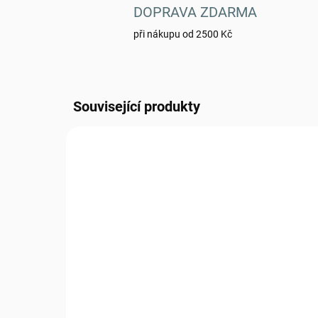
DOPRAVA ZDARMA
při nákupu od 2500 Kč
Související produkty
0160027
SKLADEM
(>5 KS)
Svetr AČR vz.95 nový -