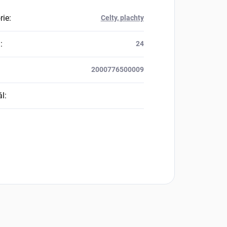
rie
:
Celty, plachty
a
:
24
2000776500009
ál
: