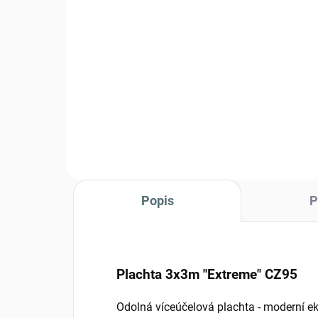
oliv
990 Kč
Detail
Svetr AČR vz.95 nový - oliv
Popis
P
Plachta 3x3m "Extreme" CZ95
Odolná víceúčelová plachta - moderní ekv