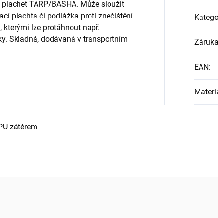
h plachet TARP/BASHA. Může sloužit
vací plachta či podlážka proti znečištění.
Katego
, kterými lze protáhnout např.
ky. Skladná, dodávaná v transportním
Záruk
EAN
:
Materi
 PU zátěrem