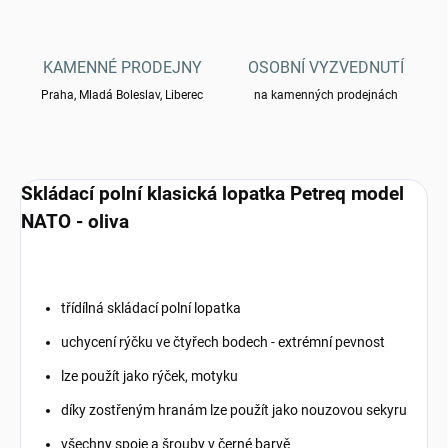
KAMENNÉ PRODEJNY
OSOBNÍ VYZVEDNUTÍ
Praha, Mladá Boleslav, Liberec
na kamenných prodejnách
Skládací polní klasická lopatka Petreq model
NATO - oliva
třídílná skládací polní lopatka
uchycení rýčku ve čtyřech bodech - extrémní pevnost
lze použít jako rýček, motyku
díky zostřeným hranám lze použít jako nouzovou sekyru
všechny spoje a šrouby v černé barvě