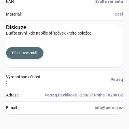
EAN
:
Zvolte variantu
Materiál
:
Ocel
Diskuze
Buďte první, kdo napíše příspěvek k této položce.
Přidat komentář
Výrobní společnost
Petreq
:
Adresa
:
Petreq Davídkova 1250/87 Praha 18200 CZ
E-mail
:
info@petreq.cz