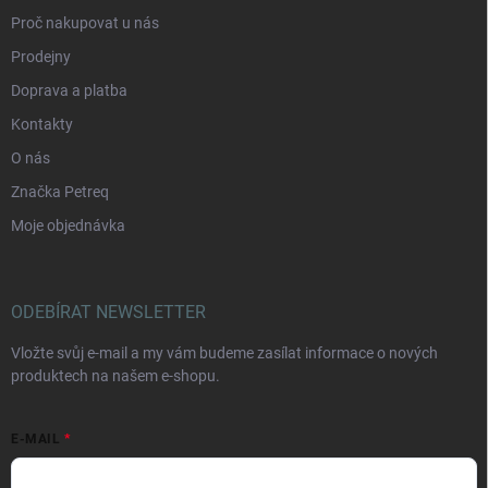
Proč nakupovat u nás
Prodejny
Doprava a platba
Kontakty
O nás
Značka Petreq
Moje objednávka
ODEBÍRAT NEWSLETTER
Vložte svůj e-mail a my vám budeme zasílat informace o nových
produktech na našem e-shopu.
E-MAIL