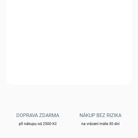
VARIANTA
MŮŽEME DORUČIT DO:
6.11.2026
−
+
Přidat do košíku
Lopatka Petreq skládací NATO - oliv
DETAILNÍ INFORMACE
ZEPTAT SE
HLÍDAT
DOPRAVA ZDARMA
NÁKUP BEZ RIZIKA
při nákupu od 2500 Kč
na vrácení máte 30 dní