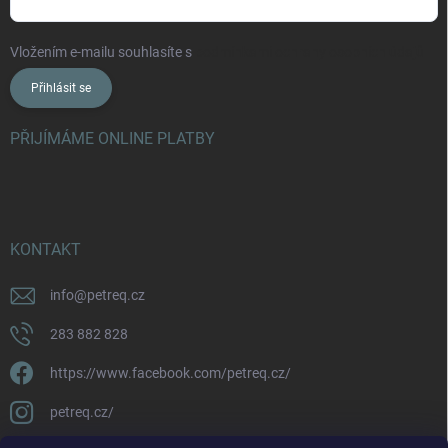
Vložením e-mailu souhlasíte s
podmínkami ochrany osobních údajů
Přihlásit se
PŘIJÍMÁME ONLINE PLATBY
KONTAKT
info
@
petreq.cz
283 882 828
https://www.facebook.com/petreq.cz/
petreq.cz/