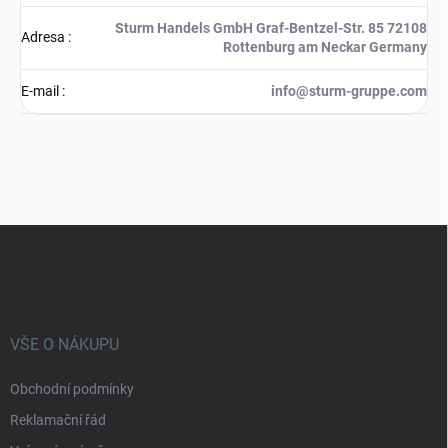
Sturm Handels GmbH Graf-Bentzel-Str. 85 72108
Adresa
:
Rottenburg am Neckar Germany
E-mail
:
info@sturm-gruppe.com
Z
á
p
a
t
í
VŠE O NÁKUPU
Obchodní podmínky
Reklamační řád