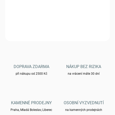
5.11.2026
Kompas ST 15791200 typ IT
DETAILNÍ INFORMACE
ZEPTAT SE
HLÍDAT
DOPRAVA ZDARMA
NÁKUP BEZ RIZIKA
při nákupu od 2500 Kč
na vrácení máte 30 dní
KAMENNÉ PRODEJNY
OSOBNÍ VYZVEDNUTÍ
Praha, Mladá Boleslav, Liberec
na kamenných prodejnách