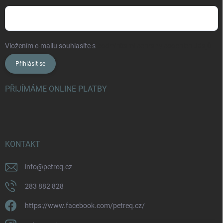
Vložením e-mailu souhlasíte s
podmínkami ochrany osobních údajů
Přihlásit se
PŘIJÍMÁME ONLINE PLATBY
KONTAKT
info
@
petreq.cz
283 882 828
https://www.facebook.com/petreq.cz/