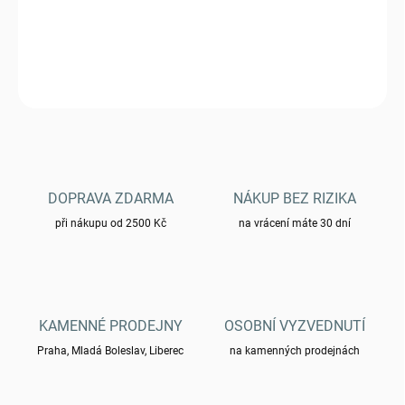
Kompas ST 15796800 "expedition"
DETAILNÍ INFORMACE
ZEPTAT SE
HLÍDAT
DOPRAVA ZDARMA
NÁKUP BEZ RIZIKA
při nákupu od 2500 Kč
na vrácení máte 30 dní
KAMENNÉ PRODEJNY
OSOBNÍ VYZVEDNUTÍ
Praha, Mladá Boleslav, Liberec
na kamenných prodejnách