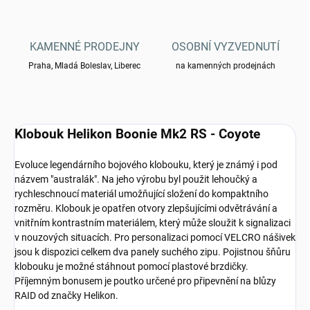
KAMENNÉ PRODEJNY
OSOBNÍ VYZVEDNUTÍ
Praha, Mladá Boleslav, Liberec
na kamenných prodejnách
Klobouk Helikon Boonie Mk2 RS - Coyote
Evoluce legendárního bojového klobouku, který je známý i pod
názvem "australák". Na jeho výrobu byl použit lehoučký a
rychleschnoucí materiál umožňující složení do kompaktního
rozměru. Klobouk je opatřen otvory zlepšujícími odvětrávání a
vnitřním kontrastním materiálem, který může sloužit k signalizaci
v nouzových situacích. Pro personalizaci pomocí VELCRO nášivek
jsou k dispozici celkem dva panely suchého zipu. Pojistnou šňůru
klobouku je možné stáhnout pomocí plastové brzdičky.
Příjemným bonusem je poutko určené pro připevnění na blůzy
RAID od značky Helikon.