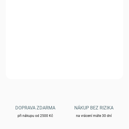
VARIANTA
MŮŽEME DORUČIT DO:
ZVOLTE VARIANTU
−
+
Přidat do košíku
Klobouk Helikon Boonie Mk2 RS - Coyote KA-BMK-SP-11
DETAILNÍ INFORMACE
ZEPTAT SE
HLÍDAT
DOPRAVA ZDARMA
NÁKUP BEZ RIZIKA
při nákupu od 2500 Kč
na vrácení máte 30 dní