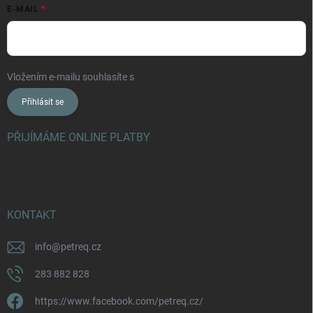
E-MAIL
Vložením e-mailu souhlasíte s
podmínkami ochrany osobních údajů
Přihlásit se
PŘIJÍMÁME ONLINE PLATBY
KONTAKT
info
@
petreq.cz
283 882 828
https://www.facebook.com/petreq.cz/