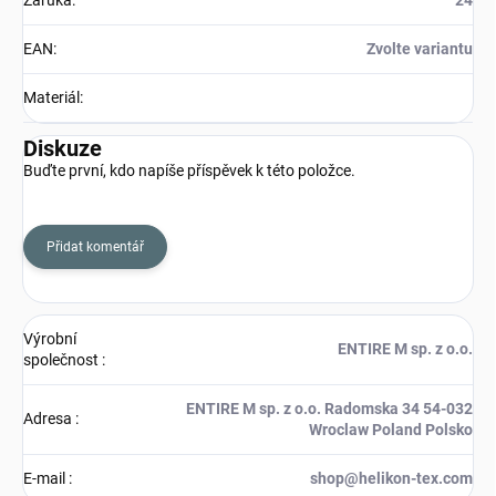
Záruka
:
24
EAN
:
Zvolte variantu
Materiál
:
Diskuze
Buďte první, kdo napíše příspěvek k této položce.
Přidat komentář
Výrobní
ENTIRE M sp. z o.o.
společnost
:
ENTIRE M sp. z o.o. Radomska 34 54-032
Adresa
:
Wroclaw Poland Polsko
E-mail
:
shop@helikon-tex.com