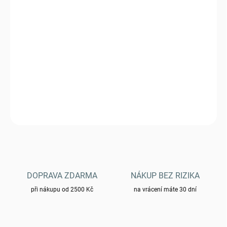
MŮŽEME DORUČIT DO:
ZVOLTE VARIANTU
−
+
Přidat do košíku
Klobouk MFH US GI RS - tiger
DETAILNÍ INFORMACE
ZEPTAT SE
HLÍDAT
DOPRAVA ZDARMA
NÁKUP BEZ RIZIKA
při nákupu od 2500 Kč
na vrácení máte 30 dní