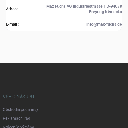
Max Fuchs AG Industriestrasse 1 D-94078
Adresa
:
Freyung Německo
E-mail
:
info@max-fuchs.de
Z
á
p
a
t
í
VŠE O NÁKUPU
Obchodní podmínky
Reklamační řád
Vrácení a výměna