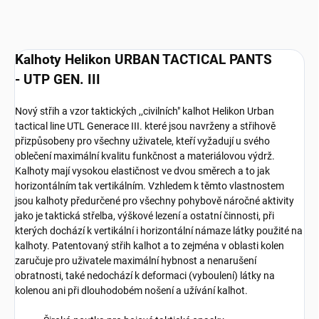
Kalhoty Helikon URBAN TACTICAL PANTS
- UTP GEN. III
Nový střih a vzor taktických ,,civilních" kalhot Helikon Urban
tactical line UTL Generace III. které jsou navrženy a střihově
přizpůsobeny pro všechny uživatele, kteří vyžadují u svého
oblečení maximální kvalitu funkčnost a materiálovou vý­drž.
Kalhoty mají vysokou elastičnost ve dvou směrech a to jak
horizontálním tak vertikálním. Vzhledem k těmto vlastnostem
jsou kalhoty předurčené pro všechny pohybově náročné aktivity
jako je taktická střelba, výškové lezení a ostatní činnosti, při
kterých dochází k vertikální i horizontální námaze látky použité na
kalhoty. Patentovaný střih kalhot a to zejména v oblasti kolen
zaručuje pro uživatele maximální hybnost a nenarušení
obratnosti, také nedochází k deformaci (vyboulení) látky na
kolenou ani při dlouhodobém nošení a užívání kalhot.