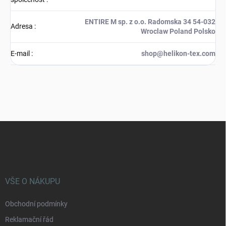
ENTIRE M sp. z o.o. Radomska 34 54-032
Adresa
:
Wroclaw Poland Polsko
E-mail
:
shop@helikon-tex.com
Z
á
p
a
t
í
VŠE O NÁKUPU
Obchodní podmínky
Reklamační řád