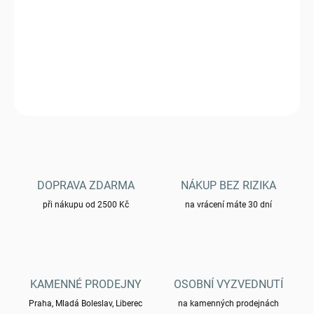
Kalhoty Helikon URBAN TACTICAL PANTS - UTP GEN. III
DETAILNÍ INFORMACE
ZEPTAT SE
HLÍDAT
DOPRAVA ZDARMA
NÁKUP BEZ RIZIKA
při nákupu od 2500 Kč
na vrácení máte 30 dní
KAMENNÉ PRODEJNY
OSOBNÍ VYZVEDNUTÍ
Praha, Mladá Boleslav, Liberec
na kamenných prodejnách