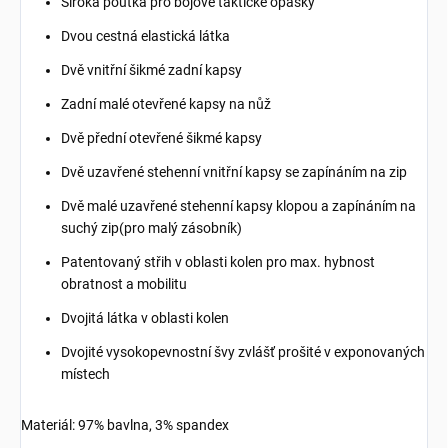
Široká poutka pro bojové taktické opasky
Dvou cestná elastická látka
Dvě vnitřní šikmé zadní kapsy
Zadní malé otevřené kapsy na nůž
Dvě přední otevřené šikmé kapsy
Dvě uzavřené stehenní vnitřní kapsy se zapínáním na zip
Dvě malé uzavřené stehenní kapsy klopou a zapínáním na
suchý zip(pro malý zásobník)
Patentovaný střih v oblasti kolen pro max. hybnost
obratnost a mobilitu
Dvojitá látka v oblasti kolen
Dvojité vysokopevnostní švy zvlášť prošité v exponovaných
místech
Materiál: 97% bavlna, 3% spandex