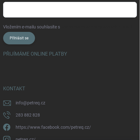
Vložením e-mailu souhlasíte s
podmínkami ochrany osobních údajů
Přihlásit se
PŘIJÍMÁME ONLINE PLATBY
KONTAKT
info
@
petreq.cz
283 882 828
https://www.facebook.com/petreq.cz/
petreq.cz/