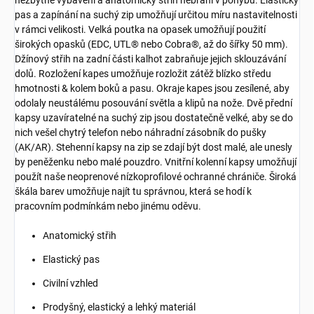
nezbytné vybavení a anatomický střih nebrání v pohybu. Elastický
pas a zapínání na suchý zip umožňují určitou míru nastavitelnosti
v rámci velikosti. Velká poutka na opasek umožňují použití
širokých opasků (EDC, UTL® nebo Cobra®, až do šířky 50 mm).
Džínový střih na zadní části kalhot zabraňuje jejich sklouzávání
dolů. Rozložení kapes umožňuje rozložit zátěž blízko středu
hmotnosti & kolem boků a pasu. Okraje kapes jsou zesílené, aby
odolaly neustálému posouvání světla a klipů na nože. Dvě přední
kapsy uzavíratelné na suchý zip jsou dostatečně velké, aby se do
nich vešel chytrý telefon nebo náhradní zásobník do pušky
(AK/AR). Stehenní kapsy na zip se zdají být dost malé, ale unesly
by peněženku nebo malé pouzdro. Vnitřní kolenní kapsy umožňují
použít naše neoprenové nízkoprofilové ochranné chrániče. Široká
škála barev umožňuje najít tu správnou, která se hodí k
pracovním podmínkám nebo jinému oděvu.
Anatomický střih
Elastický pas
Civilní vzhled
Prodyšný, elastický a lehký materiál