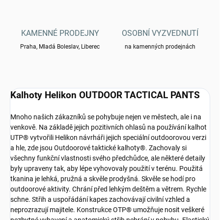
KAMENNÉ PRODEJNY
OSOBNÍ VYZVEDNUTÍ
Praha, Mladá Boleslav, Liberec
na kamenných prodejnách
Kalhoty Helikon OUTDOOR TACTICAL PANTS
Mnoho našich zákazníků se pohybuje nejen ve městech, ale i na
venkově. Na základě jejich pozitivních ohlasů na používání kalhot
UTP® vytvořili Helikon návrháři jejich speciální outdoorovou verzi
a hle, zde jsou Outdoorové taktické kalhoty®. Zachovaly si
všechny funkční vlastnosti svého předchůdce, ale některé detaily
byly upraveny tak, aby lépe vyhovovaly použití v terénu. Použitá
tkanina je lehká, pružná a skvěle prodyšná. Skvěle se hodí pro
outdoorové aktivity. Chrání před lehkým deštěm a větrem. Rychle
schne. Střih a uspořádání kapes zachovávají civilní vzhled a
neprozrazují majitele. Konstrukce OTP® umožňuje nosit veškeré