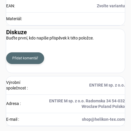
EAN
:
Zvolte variantu
Materiál
:
Diskuze
Buďte první, kdo napíše příspěvek k této položce.
Přidat komentář
Výrobní
ENTIRE M sp. z o.o.
společnost
:
ENTIRE M sp. z o.o. Radomska 34 54-032
Adresa
:
Wroclaw Poland Polsko
E-mail
:
shop@helikon-tex.com