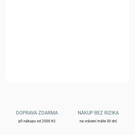
VARIANTA
MŮŽEME DORUČIT DO:
ZVOLTE VARIANTU
−
+
Přidat do košíku
Kalhoty Helikon OUTDOOR TACTICAL PANTS
DETAILNÍ INFORMACE
ZEPTAT SE
HLÍDAT
DOPRAVA ZDARMA
NÁKUP BEZ RIZIKA
při nákupu od 2500 Kč
na vrácení máte 30 dní