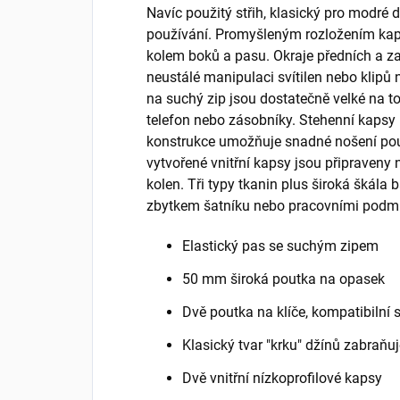
Navíc použitý střih, klasický pro modré dž
používání. Promyšleným rozložením kapes
kolem boků a pasu. Okraje předních a za
neustálé manipulaci svítilen nebo klipů 
na suchý zip jsou dostatečně velké na to
telefon nebo zásobníky. Stehenní kapsy n
konstrukce umožňuje snadné nošení po
vytvořené vnitřní kapsy jsou připraveny
kolen. Tři typy tkanin plus široká škála
zbytkem šatníku nebo pracovními podm
Elastický pas se suchým zipem
50 mm široká poutka na opasek
Dvě poutka na klíče, kompatibilní
Klasický tvar "krku" džínů zabraňuj
Dvě vnitřní nízkoprofilové kapsy