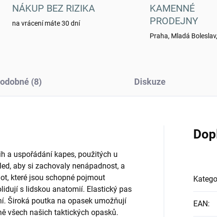
NÁKUP BEZ RIZIKA
KAMENNÉ
PRODEJNY
na vrácení máte 30 dní
Praha, Mladá Boleslav,
odobné (8)
Diskuze
Dop
řih a uspořádání kapes, použitých u
hled, aby si zachovaly nenápadnost, a
ot, které jsou schopné pojmout
Katego
lidují s lidskou anatomií. Elastický pas
í. Široká poutka na opasek umožňují
EAN
:
ně všech našich taktických opasků.