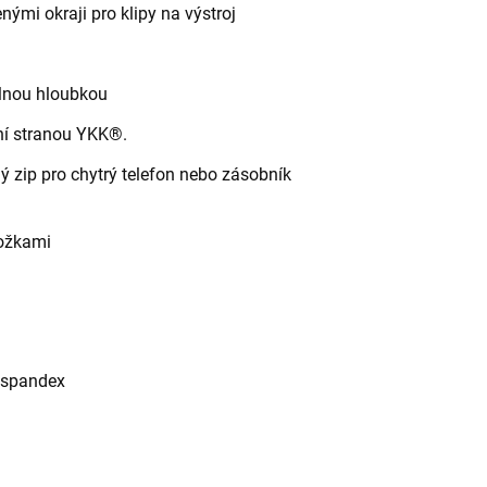
nými okraji pro klipy na výstroj
elnou hloubkou
ní stranou YKK®.
ý zip pro chytrý telefon nebo zásobník
ložkami
% spandex