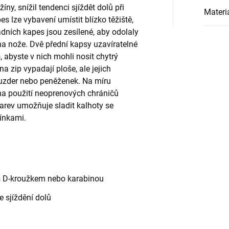
íny, snížil tendenci sjíždět dolů při
Materi
 lze vybavení umístit blízko těžiště,
dních kapes jsou zesílené, aby odolaly
na nože. Dvě přední kapsy uzavíratelné
, abyste v nich mohli nosit chytrý
a zip vypadají ploše, ale jejich
uzder nebo peněženek. Na míru
 na použití neoprenových chráničů
 barev umožňuje sladit kalhoty se
ínkami.
 s D-kroužkem nebo karabinou
e sjíždění dolů