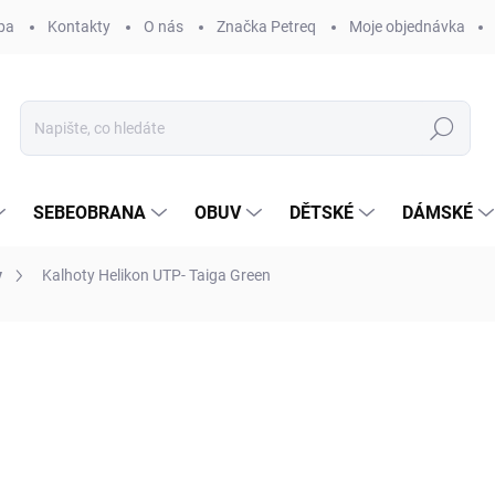
ba
Kontakty
O nás
Značka Petreq
Moje objednávka
Hledat
SEBEOBRANA
OBUV
DĚTSKÉ
DÁMSKÉ
y
Kalhoty Helikon UTP- Taiga Green
ocení
ZNAČKA:
HELIKON-TEX®
1 890 Kč
Měrná
ZVOLTE VARIANTU
cena: