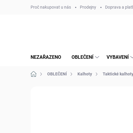
Přejít
Proč nakupovat u nás
Prodejny
Doprava a plat
na
obsah
NEZAŘAZENO
OBLEČENÍ
VYBAVENÍ
Domů
OBLEČENÍ
Kalhoty
Taktické kalhot
Neohodnoceno
Podrobnosti hodn