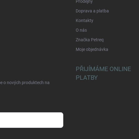
Prodejny
Doprava a platba
Kontakty
O nás
Značka Petreq
Moje objednávka
PŘIJÍMÁME ONLINE
PLATBY
ce o nových produktech na
sobních údajů