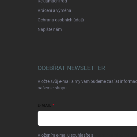
Reklamační řád
Vrácení a výměna
Ochrana osobních údajů
Napište nám
ODEBÍRAT NEWSLETTER
Vložte svůj e-mail a my vám budeme zasílat informa
našem e-shopu.
E-MAIL
Vložením e-mailu souhlasíte s
podmínkami ochrany o