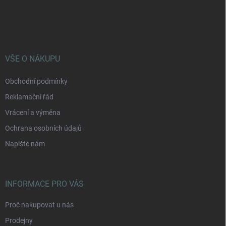
Z
á
p
a
t
í
VŠE O NÁKUPU
Obchodní podmínky
Reklamační řád
Vrácení a výměna
Ochrana osobních údajů
Napište nám
INFORMACE PRO VÁS
Proč nakupovat u nás
Prodejny