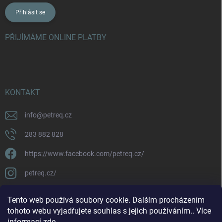
Přihlásit se
PŘIJÍMÁME ONLINE PLATBY
KONTAKT
info
@
petreq.cz
283 882 828
https://www.facebook.com/petreq.cz/
petreq.cz/
Tento web používá soubory cookie. Dalším procházením
tohoto webu vyjadřujete souhlas s jejich používáním.. Více
informací
zde
.