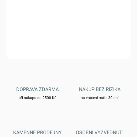
−
+
Přidat do košíku
Funkční Spodní prádlo PENTAGON® PLEXIS ACTIVITY - černé
DETAILNÍ INFORMACE
ZEPTAT SE
HLÍDAT
DOPRAVA ZDARMA
NÁKUP BEZ RIZIKA
při nákupu od 2500 Kč
na vrácení máte 30 dní
KAMENNÉ PRODEJNY
OSOBNÍ VYZVEDNUTÍ