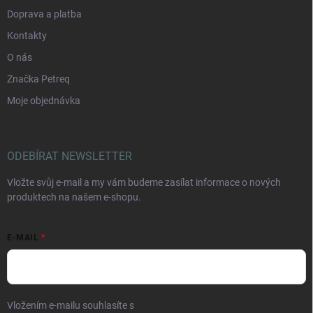
Doprava a platba
Kontakty
O nás
Značka Petreq
Moje objednávka
ODEBÍRAT NEWSLETTER
Vložte svůj e-mail a my vám budeme zasílat informace o nových
produktech na našem e-shopu.
E-MAIL
Vložením e-mailu souhlasíte s
podmínkami ochrany osobních údajů