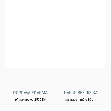
VARIANTA
MŮŽEME DORUČIT DO:
ZVOLTE VARIANTU
−
+
Přidat do košíku
Komplet prádlo spodní Helikon - triko a spodky US LVL 2 -černá
DETAILNÍ INFORMACE
ZEPTAT SE
HLÍDAT
DOPRAVA ZDARMA
NÁKUP BEZ RIZIKA
při nákupu od 2500 Kč
na vrácení máte 30 dní