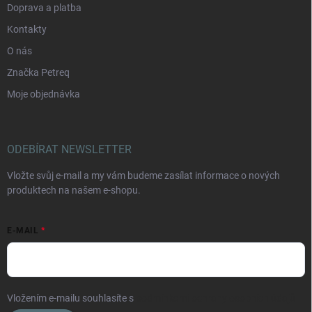
Doprava a platba
Kontakty
O nás
Značka Petreq
Moje objednávka
ODEBÍRAT NEWSLETTER
Vložte svůj e-mail a my vám budeme zasílat informace o nových
produktech na našem e-shopu.
E-MAIL
Vložením e-mailu souhlasíte s
podmínkami ochrany osobních údajů