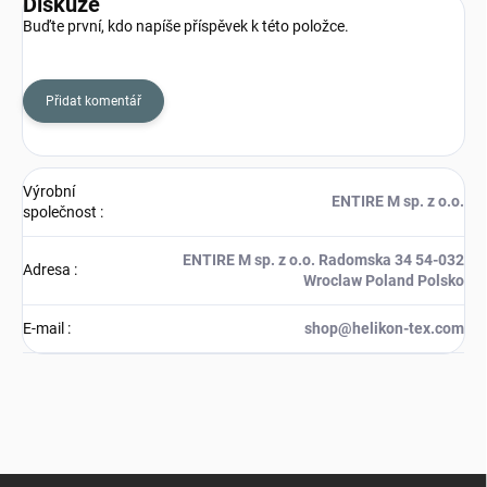
Diskuze
Buďte první, kdo napíše příspěvek k této položce.
Přidat komentář
Výrobní
ENTIRE M sp. z o.o.
společnost
:
ENTIRE M sp. z o.o. Radomska 34 54-032
Adresa
:
Wroclaw Poland Polsko
E-mail
:
shop@helikon-tex.com
Z