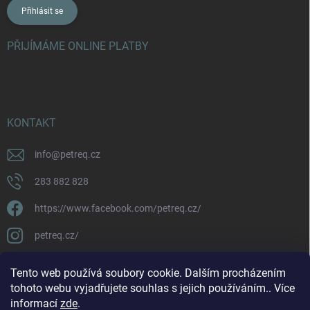
Přihlásit se
PŘIJÍMÁME ONLINE PLATBY
KONTAKT
info
@
petreq.cz
283 882 828
https://www.facebook.com/petreq.cz/
petreq.cz/
Tento web používá soubory cookie. Dalším procházením
tohoto webu vyjadřujete souhlas s jejich používáním.. Více
informací
zde
.