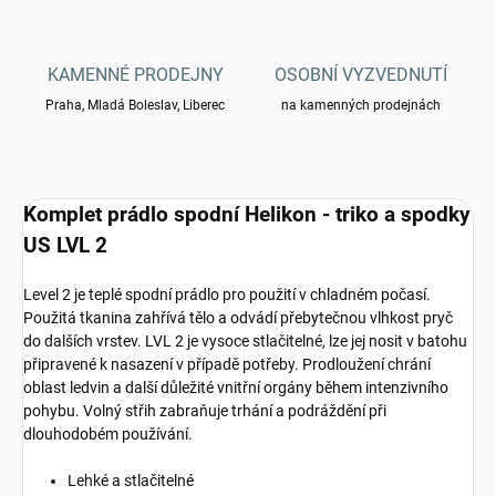
KAMENNÉ PRODEJNY
OSOBNÍ VYZVEDNUTÍ
Praha, Mladá Boleslav, Liberec
na kamenných prodejnách
Komplet prádlo spodní Helikon - triko a spodky
US LVL 2
Level 2 je teplé spodní prádlo pro použití v chladném počasí.
Použitá tkanina zahřívá tělo a odvádí přebytečnou vlhkost pryč
do dalších vrstev. LVL 2 je vysoce stlačitelné, lze jej nosit v batohu
připravené k nasazení v případě potřeby. Prodloužení chrání
oblast ledvin a další důležité vnitřní orgány během intenzivního
pohybu. Volný střih zabraňuje trhání a podráždění při
dlouhodobém používání.
Lehké a stlačitelné