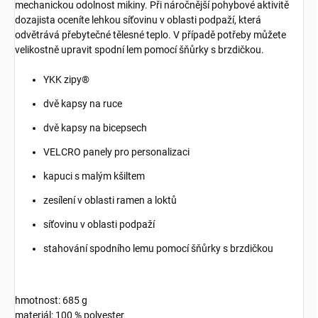
mechanickou odolnost mikiny. Při náročnější pohybové aktivitě
dozajista oceníte lehkou síťovinu v oblasti podpaží, která
odvětrává přebytečné tělesné teplo. V případě potřeby můžete
velikostně upravit spodní lem pomocí šňůrky s brzdičkou.
YKK zipy®
dvě kapsy na ruce
dvě kapsy na bicepsech
VELCRO panely pro personalizaci
kapuci s malým kšiltem
zesílení v oblasti ramen a loktů
síťovinu v oblasti podpaží
stahování spodního lemu pomocí šňůrky s brzdičkou
hmotnost: 685 g
materiál: 100 % polyester