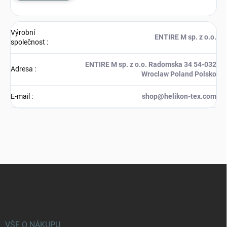
Výrobní
ENTIRE M sp. z o.o.
společnost
:
ENTIRE M sp. z o.o. Radomska 34 54-032
Adresa
:
Wroclaw Poland Polsko
E-mail
:
shop@helikon-tex.com
Z
á
p
a
t
í
VŠE O NÁKUPU