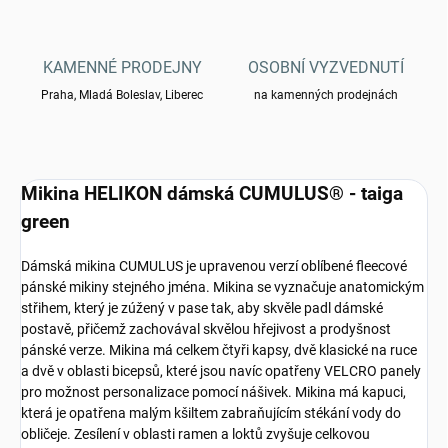
KAMENNÉ PRODEJNY
OSOBNÍ VYZVEDNUTÍ
Praha, Mladá Boleslav, Liberec
na kamenných prodejnách
Mikina HELIKON dámská CUMULUS® - taiga
green
Dámská mikina CUMULUS je upravenou verzí oblíbené fleecové
pánské mikiny stejného jména. Mikina se vyznačuje anatomickým
střihem, který je zúžený v pase tak, aby skvěle padl dámské
postavě, přičemž zachovával skvělou hřejivost a prodyšnost
pánské verze. Mikina má celkem čtyři kapsy, dvě klasické na ruce
a dvě v oblasti bicepsů, které jsou navíc opatřeny VELCRO panely
pro možnost personalizace pomocí nášivek. Mikina má kapuci,
která je opatřena malým kšiltem zabraňujícím stékání vody do
obličeje. Zesílení v oblasti ramen a loktů zvyšuje celkovou