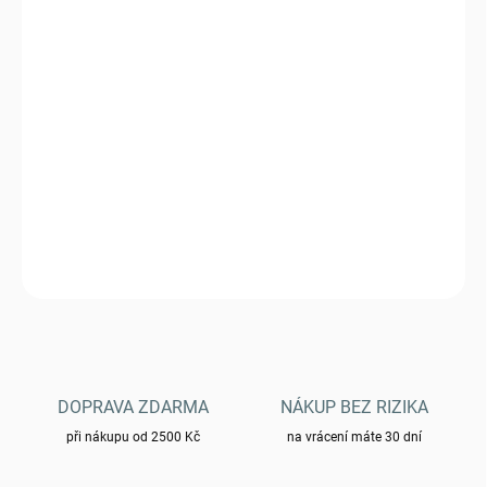
VARIANTA
MŮŽEME DORUČIT DO:
ZVOLTE VARIANTU
−
+
Přidat do košíku
Mikina HELIKON dámská CUMULUS® - taiga green
DETAILNÍ INFORMACE
ZEPTAT SE
HLÍDAT
DOPRAVA ZDARMA
NÁKUP BEZ RIZIKA
při nákupu od 2500 Kč
na vrácení máte 30 dní