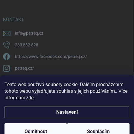
KONTAKT
info
@
petreq.cz
283 882 828
https://www.facebook.com/petreq.cz/
petreq.cz/
Tento web používá soubory cookie. Dalším procházením
tohoto webu vyjadřujete souhlas s jejich používáním.. Více
informací
zde
.
Nastavení
Copyright 2026
petreq.cz
. Všechna práva vyhrazena.
Odmítnout
Souhlasím