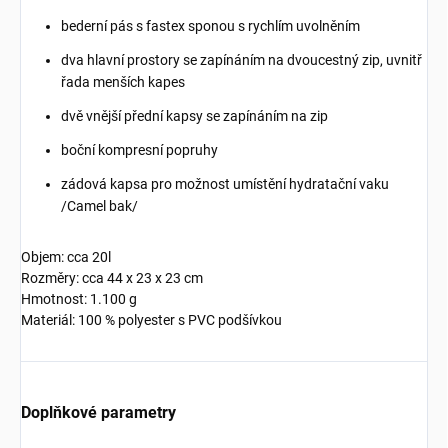
bederní pás s fastex sponou s rychlím uvolněním
dva hlavní prostory se zapínáním na dvoucestný zip, uvnitř
řada menších kapes
dvě vnější přední kapsy se zapínáním na zip
boční kompresní popruhy
zádová kapsa pro možnost umístění hydratační vaku
/Camel bak/
Objem: cca 20l
Rozměry: cca 44 x 23 x 23 cm
Hmotnost: 1.100 g
Materiál: 100 % polyester s PVC podšívkou
Doplňkové parametry