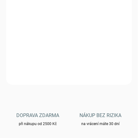
VARIANTA
MŮŽEME DORUČIT DO:
6.11.2026
−
+
Přidat do košíku
Batoh - US ASSAULT PACK SM LASER CUT COYOTE
DETAILNÍ INFORMACE
ZEPTAT SE
HLÍDAT
DOPRAVA ZDARMA
NÁKUP BEZ RIZIKA
při nákupu od 2500 Kč
na vrácení máte 30 dní