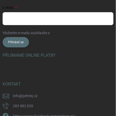
E-MAIL
Vložením e-mailu souhlasíte s
podmínkami ochrany osobních údajů
Přihlásit se
PŘIJÍMÁME ONLINE PLATBY
KONTAKT
info
@
petreq.cz
283 882 828