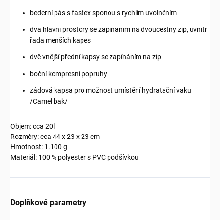
bederní pás s fastex sponou s rychlím uvolněním
dva hlavní prostory se zapínáním na dvoucestný zip, uvnitř
řada menších kapes
dvě vnější přední kapsy se zapínáním na zip
boční kompresní popruhy
zádová kapsa pro možnost umístění hydratační vaku
/Camel bak/
Objem: cca 20l
Rozměry: cca 44 x 23 x 23 cm
Hmotnost: 1.100 g
Materiál: 100 % polyester s PVC podšívkou
Doplňkové parametry