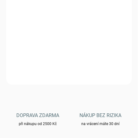
VARIANTA
MŮŽEME DORUČIT DO:
11.8.2026
−
+
Přidat do košíku
Batoh - US ASSAULT PACK SM LASER CUT OLIV
DETAILNÍ INFORMACE
ZEPTAT SE
HLÍDAT
DOPRAVA ZDARMA
NÁKUP BEZ RIZIKA
při nákupu od 2500 Kč
na vrácení máte 30 dní