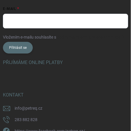
E-MAIL
Vložením e-mailu souhlasíte s
podmínkami ochrany osobních údajů
Přihlásit se
PŘIJÍMÁME ONLINE PLATBY
KONTAKT
info
@
petreq.cz
283 882 828