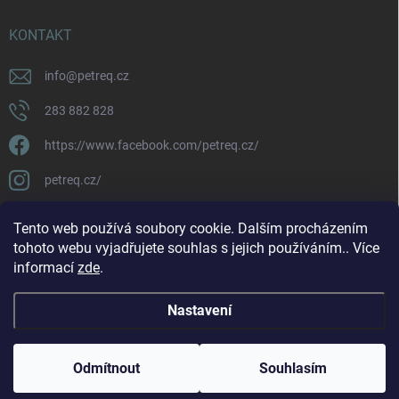
KONTAKT
info
@
petreq.cz
283 882 828
https://www.facebook.com/petreq.cz/
petreq.cz/
Tento web používá soubory cookie. Dalším procházením
tohoto webu vyjadřujete souhlas s jejich používáním.. Více
informací
zde
.
Nastavení
Copyright 2026
petreq.cz
. Všechna práva vyhrazena.
Odmítnout
Souhlasím
Vytvořil Shoptet