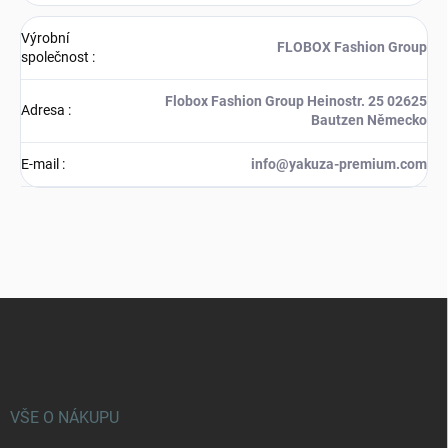
Výrobní
FLOBOX Fashion Group
společnost
:
Flobox Fashion Group Heinostr. 25 02625
Adresa
:
Bautzen Německo
E-mail
:
info@yakuza-premium.com
Z
á
p
a
t
í
VŠE O NÁKUPU