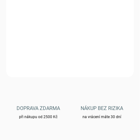
MŮŽEME DORUČIT DO:
ZVOLTE VARIANTU
−
+
Přidat do košíku
Triko Yakuza Premium 3711 - černé
DETAILNÍ INFORMACE
ZEPTAT SE
HLÍDAT
DOPRAVA ZDARMA
NÁKUP BEZ RIZIKA
při nákupu od 2500 Kč
na vrácení máte 30 dní