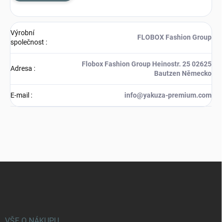
Výrobní
FLOBOX Fashion Group
společnost
:
Flobox Fashion Group Heinostr. 25 02625
Adresa
:
Bautzen Německo
E-mail
:
info@yakuza-premium.com
Z
á
p
a
t
í
VŠE O NÁKUPU