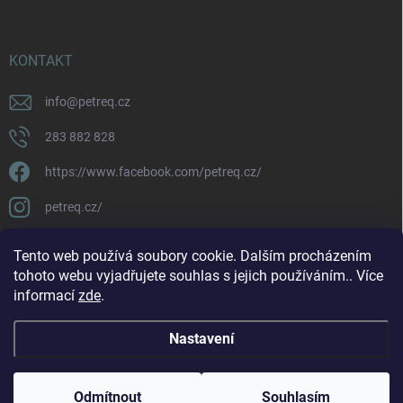
KONTAKT
info
@
petreq.cz
283 882 828
https://www.facebook.com/petreq.cz/
petreq.cz/
Tento web používá soubory cookie. Dalším procházením
tohoto webu vyjadřujete souhlas s jejich používáním.. Více
informací
zde
.
Nastavení
Copyright 2026
petreq.cz
. Všechna práva vyhrazena.
Odmítnout
Souhlasím