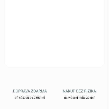
VARIANTA
MŮŽEME DORUČIT DO:
ZVOLTE VARIANTU
−
+
Přidat do košíku
Triko YAKUZA PREMIUM 2917 - černé
DETAILNÍ INFORMACE
ZEPTAT SE
HLÍDAT
DOPRAVA ZDARMA
NÁKUP BEZ RIZIKA
při nákupu od 2500 Kč
na vrácení máte 30 dní