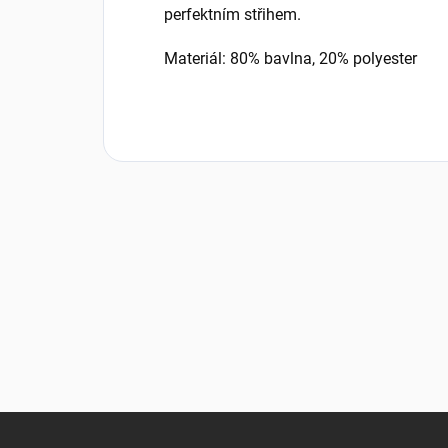
perfektním střihem.
Materiál: 80% bavlna, 20% polyester
Z
á