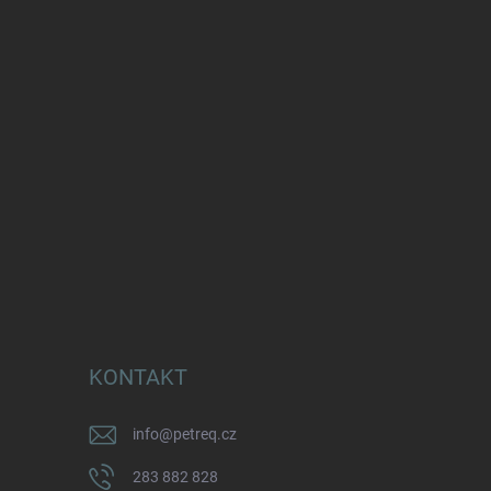
KONTAKT
info
@
petreq.cz
283 882 828