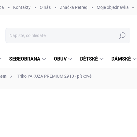
ba
Kontakty
O nás
Značka Petreq
Moje objednávka
Hledat
SEBEOBRANA
OBUV
DĚTSKÉ
DÁMSKÉ
skem
Triko YAKUZA PREMIUM 2910 - pískové
ocení
ZNAČKA:
YAKUZA PREMIUM SELECTION®
830 Kč
Měrná
ZVOLTE VARIANTU
cena: