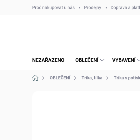
Přejít
Proč nakupovat u nás
Prodejny
Doprava a plat
na
obsah
NEZAŘAZENO
OBLEČENÍ
VYBAVENÍ
Domů
OBLEČENÍ
Trika, tílka
Trika s poti
Neohodnoceno
Podrobnosti hodn