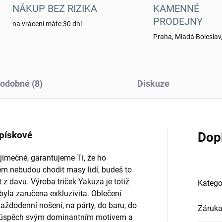
NÁKUP BEZ RIZIKA
KAMENNÉ
PRODEJNY
na vrácení máte 30 dní
Praha, Mladá Boleslav,
odobné (8)
Diskuze
pískové
Dop
jimečné, garantujeme Ti, že ho
ěm nebudou chodit masy lidí, budeš to
 z davu. Výroba triček Yakuza je totiž
Katego
la zaručena exkluzivita. Oblečení
ždodenní nošení, na párty, do baru, do
Záruk
idí úspěch svým dominantním motivem a