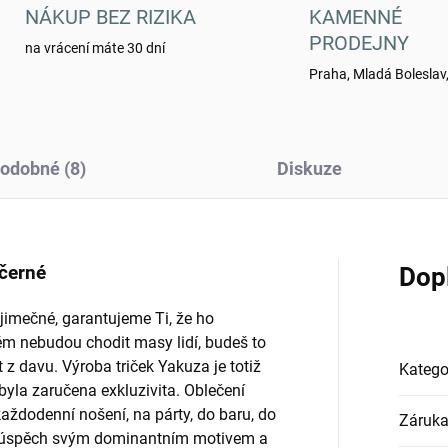
NÁKUP BEZ RIZIKA
KAMENNÉ
PRODEJNY
na vrácení máte 30 dní
Praha, Mladá Boleslav,
odobné (8)
Diskuze
černé
Dop
jimečné, garantujeme Ti, že ho
ěm nebudou chodit masy lidí, budeš to
 z davu. Výroba triček Yakuza je totiž
Katego
la zaručena exkluzivita. Oblečení
ždodenní nošení, na párty, do baru, do
Záruk
idí úspěch svým dominantním motivem a