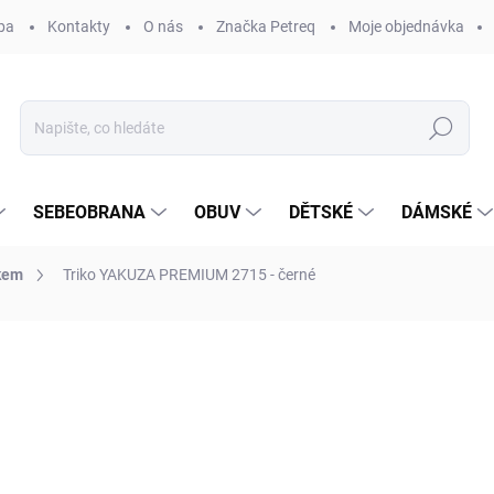
ba
Kontakty
O nás
Značka Petreq
Moje objednávka
Hledat
SEBEOBRANA
OBUV
DĚTSKÉ
DÁMSKÉ
skem
Triko YAKUZA PREMIUM 2715 - černé
ocení
ZNAČKA:
YAKUZA PREMIUM SELECTION®
830 Kč
Měrná
ZVOLTE VARIANTU
cena: