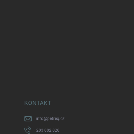
KONTAKT
info
@
petreq.cz
283 882 828