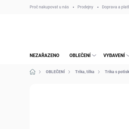
Přejít
Proč nakupovat u nás
Prodejny
Doprava a plat
na
obsah
NEZAŘAZENO
OBLEČENÍ
VYBAVENÍ
Domů
OBLEČENÍ
Trika, tílka
Trika s poti
Neohodnoceno
Podrobnosti hodn