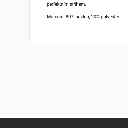
perfektním střihem.
Materiál: 80% bavlna, 20% polyester
Z
á