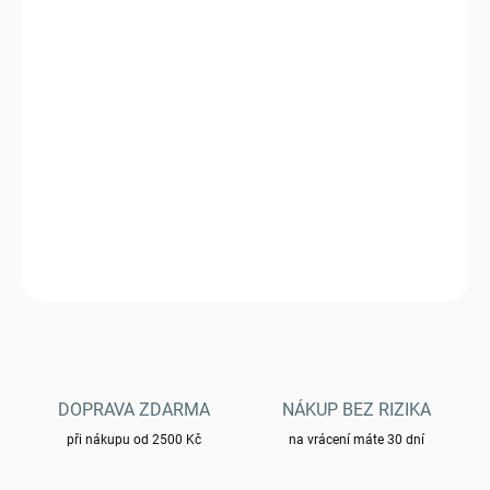
VARIANTA
MŮŽEME DORUČIT DO:
ZVOLTE VARIANTU
−
+
Přidat do košíku
Triko Helikon Home Sweet Home - Taiga Green
DETAILNÍ INFORMACE
ZEPTAT SE
HLÍDAT
DOPRAVA ZDARMA
NÁKUP BEZ RIZIKA
při nákupu od 2500 Kč
na vrácení máte 30 dní