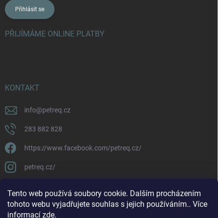
Přihlásit se
PŘIJÍMÁME ONLINE PLATBY
KONTAKT
info
@
petreq.cz
283 882 828
https://www.facebook.com/petreq.cz/
petreq.cz/
Tento web používá soubory cookie. Dalším procházením
tohoto webu vyjadřujete souhlas s jejich používáním.. Více
informací
zde
.