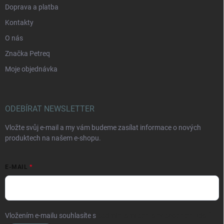
Doprava a platba
Kontakty
O nás
Značka Petreq
Moje objednávka
ODEBÍRAT NEWSLETTER
Vložte svůj e-mail a my vám budeme zasílat informace o nových
produktech na našem e-shopu.
E-MAIL
Vložením e-mailu souhlasíte s
podmínkami ochrany osobních údajů