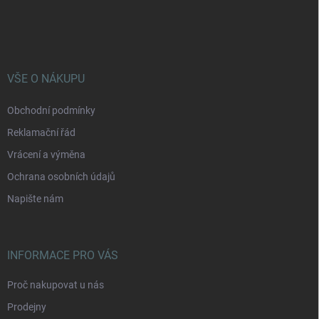
Z
á
p
a
t
í
VŠE O NÁKUPU
Obchodní podmínky
Reklamační řád
Vrácení a výměna
Ochrana osobních údajů
Napište nám
INFORMACE PRO VÁS
Proč nakupovat u nás
Prodejny