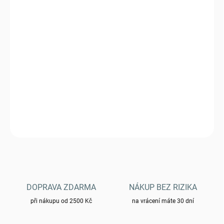
VARIANTA
MŮŽEME DORUČIT DO:
ZVOLTE VARIANTU
−
+
Přidat do košíku
Triko Helikon dámské Chameleon Heart TS-WCH-CO-01
DETAILNÍ INFORMACE
ZEPTAT SE
HLÍDAT
DOPRAVA ZDARMA
NÁKUP BEZ RIZIKA
při nákupu od 2500 Kč
na vrácení máte 30 dní