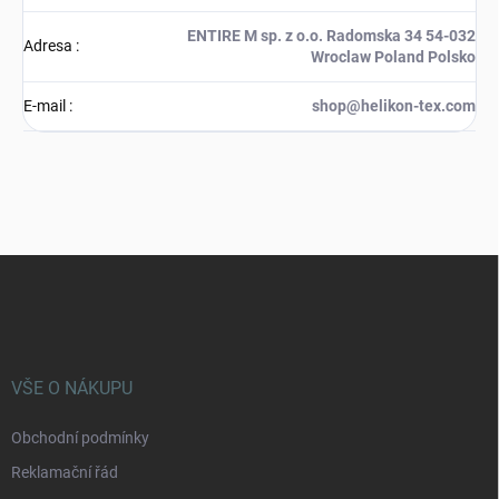
ENTIRE M sp. z o.o. Radomska 34 54-032
Adresa
:
Wroclaw Poland Polsko
E-mail
:
shop@helikon-tex.com
Z
á
p
a
t
í
VŠE O NÁKUPU
Obchodní podmínky
Reklamační řád