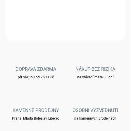
Tílko MFH BW s orlicí 00203A
DETAILNÍ INFORMACE
ZEPTAT SE
HLÍDAT
DOPRAVA ZDARMA
NÁKUP BEZ RIZIKA
při nákupu od 2500 Kč
na vrácení máte 30 dní
KAMENNÉ PRODEJNY
OSOBNÍ VYZVEDNUTÍ
Praha, Mladá Boleslav, Liberec
na kamenných prodejnách