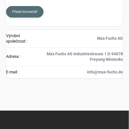
Přidat komentář
Výrobní
Max Fuchs AG
společnost
:
Max Fuchs AG Industriestrasse 1 D-94078
Adresa
:
Freyung Německo
E-mail
:
info@max-fuchs.de
Z
á
p