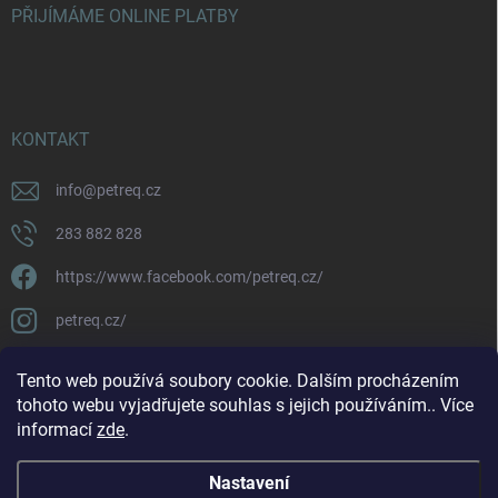
PŘIJÍMÁME ONLINE PLATBY
KONTAKT
info
@
petreq.cz
283 882 828
https://www.facebook.com/petreq.cz/
petreq.cz/
Tento web používá soubory cookie. Dalším procházením
tohoto webu vyjadřujete souhlas s jejich používáním.. Více
informací
zde
.
Nastavení