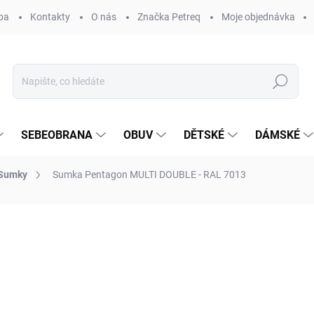
ba
Kontakty
O nás
Značka Petreq
Moje objednávka
Hledat
SEBEOBRANA
OBUV
DĚTSKÉ
DÁMSKÉ
Sumky
Sumka Pentagon MULTI DOUBLE - RAL 7013
ocení
ZNAČKA:
PENTAGON®
490 Kč
Měrná
SKLADEM
(3 KS)
cena:
MŮŽEME DORUČIT DO:
12.8.2