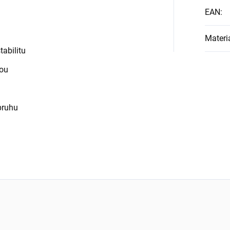
EAN
:
Materi
abilitu
kou
pruhu