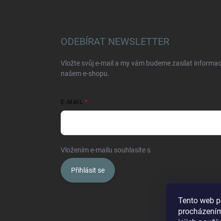
ODEBÍRAT NEWSLETTER
Vložte svůj e-mail a my vám budeme zasílat informa
našem e-shopu.
E-MAIL
Vložením e-mailu souhlasíte s
podmínkami ochrany o
Přihlásit se
Tento web p
procházením