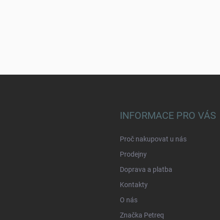
INFORMACE PRO VÁS
Proč nakupovat u nás
Prodejny
Doprava a platba
Kontakty
O nás
Značka Petreq