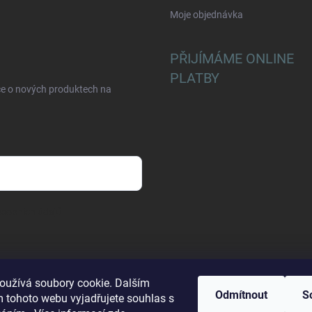
Moje objednávka
PŘIJÍMÁME ONLINE
PLATBY
ce o nových produktech na
sobních údajů
oužívá soubory cookie. Dalším
Odmítnout
S
 tohoto webu vyjadřujete souhlas s