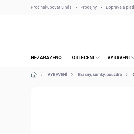
Přejít
Proč nakupovat u nás
Prodejny
Doprava a plat
na
obsah
NEZAŘAZENO
OBLEČENÍ
VYBAVENÍ
Domů
VYBAVENÍ
Brašny, sumky, pouzdra
Neohodnoceno
Podrobnosti hodn