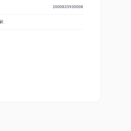
2000833930008
ál
: