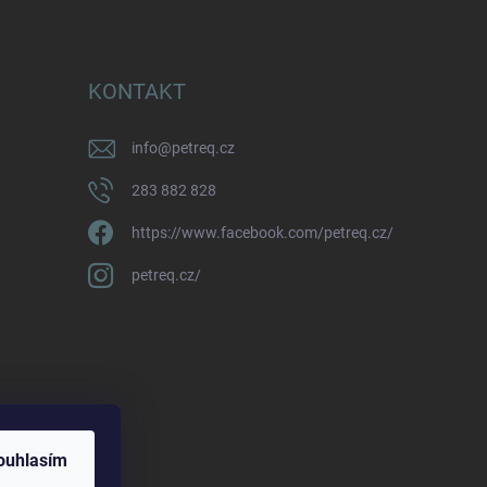
KONTAKT
info
@
petreq.cz
283 882 828
https://www.facebook.com/petreq.cz/
petreq.cz/
ouhlasím